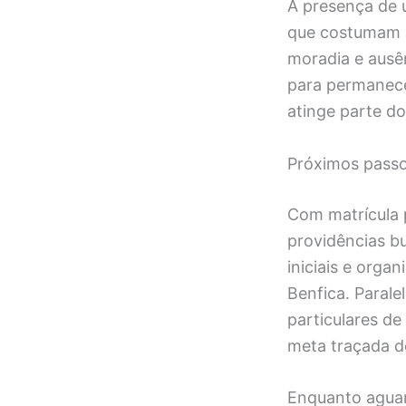
A presença de u
que costumam a
moradia e ausên
para permanece
atinge parte d
Próximos passo
Com matrícula p
providências b
iniciais e orga
Benfica. Parale
particulares de
meta traçada de
Enquanto aguard