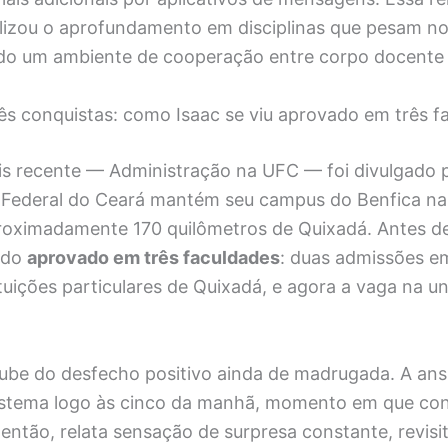
ilizou o aprofundamento em disciplinas que pesam n
ando um ambiente de cooperação entre corpo docente 
rês conquistas: como Isaac se viu aprovado em três f
is recente — Administração na UFC — foi divulgado p
 Federal do Ceará mantém seu campus do Benfica na 
proximadamente 170 quilômetros de Quixadá. Antes d
sido
aprovado em três faculdades
: duas admissões em
uições particulares de Quixadá, e agora a vaga na u
ube do desfecho positivo ainda de madrugada. A ans
sistema logo às cinco da manhã, momento em que co
então, relata sensação de surpresa constante, revisi