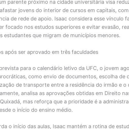
m parente próximo na cidade universitária visa reduz
fastar jovens do interior de cursos em capitais, co
cia de rede de apoio. Isaac considera esse vínculo fa
r focado nos estudos superiores e evitar evasão, re
os estudantes que migram de municípios menores.
s após ser aprovado em três faculdades
revista para o calendário letivo da UFC, o jovem ago
urocráticas, como envio de documentos, escolha de d
nização de transporte entre a residência do irmão e 
lamente, analisa as aprovações obtidas em Direito na
 Quixadá, mas reforça que a prioridade é a administra
sde o início do ensino médio.
a o início das aulas, Isaac mantém a rotina de estu