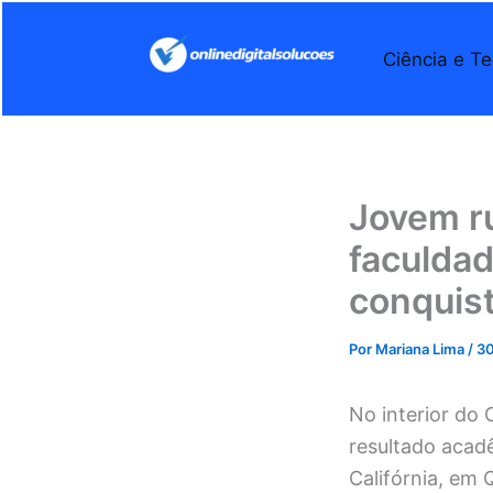
Ir
para
Ciência e Te
o
conteúdo
Jovem ru
faculdad
conquis
Por
Mariana Lima
/
30
No interior do
resultado acad
Califórnia, em 