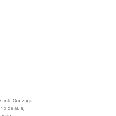
Escola Gonzaga
io de aula,
lação