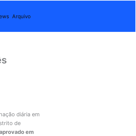
iews
Arquivo
ês
nação diária em
trito de
aprovado em