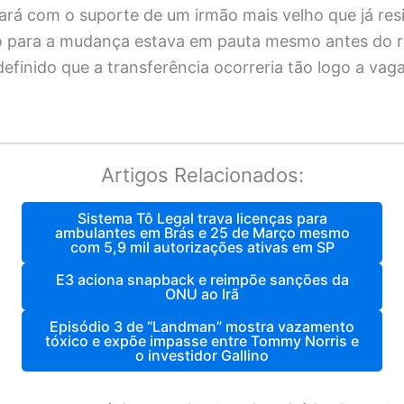
rá com o suporte de um irmão mais velho que já resi
 para a mudança estava em pauta mesmo antes do res
 definido que a transferência ocorreria tão logo a vag
Artigos Relacionados:
Sistema Tô Legal trava licenças para
ambulantes em Brás e 25 de Março mesmo
com 5,9 mil autorizações ativas em SP
E3 aciona snapback e reimpõe sanções da
ONU ao Irã
Episódio 3 de “Landman” mostra vazamento
tóxico e expõe impasse entre Tommy Norris e
o investidor Gallino