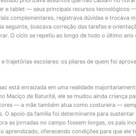
 estudo priorizava assuntos que não cabiam no horár
ar e tablet — seus principais recursos tecnológicos —
iais complementares, registrava dúvidas e trocava
a seguinte, buscava correção das tarefas e orientaç
ar. O ciclo se repetiu ao longo de todo o último ano
a e trajetórias escolares: os pilares de quem foi apro
saac está enraizada em uma realidade majoritariament
o Maciço de Baturité, ele se mudou ainda criança pa
ultores — a mãe também atua como costureira — sem
s. O apoio da família foi determinante para sustentar 
ora as jornadas no campo fossem longas, os pais in
ar o aprendizado, oferecendo condições para que ele 