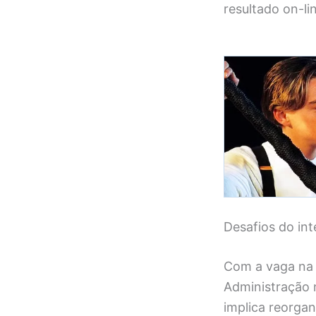
resultado on-li
Desafios do int
Com a vaga na 
Administração n
implica reorgan