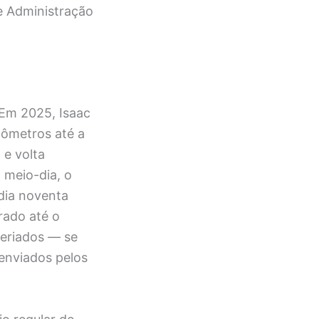
e Administração
Em 2025, Isaac
lômetros até a
 e volta
 meio-dia, o
dia noventa
rado até o
feriados — se
 enviados pelos