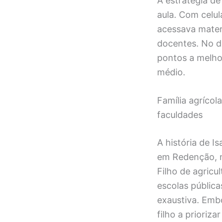
A estratégia de
aula. Com celul
acessava mater
docentes. No di
pontos a melhor
médio.
Família agrícol
faculdades
A história de I
em Redenção, n
Filho de agric
escolas pública
exaustiva. Emb
filho a prioriz