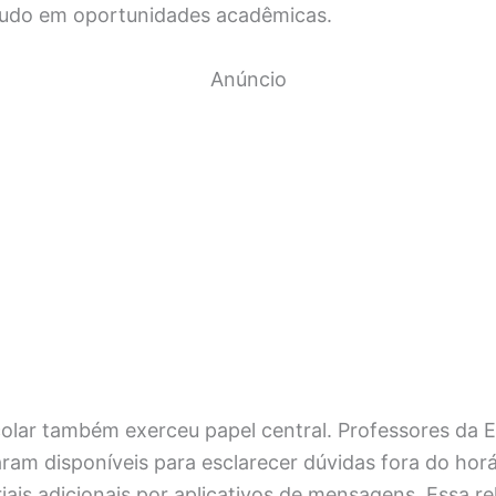
tudo em oportunidades acadêmicas.
Anúncio
olar também exerceu papel central. Professores da 
am disponíveis para esclarecer dúvidas fora do horár
ais adicionais por aplicativos de mensagens. Essa re