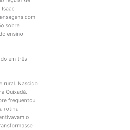
io regular de
 Isaac
 mensagens com
ão sobre
 do ensino
vado em três
e rural. Nascido
ra Quixadá.
pre frequentou
a rotina
centivavam o
transformasse