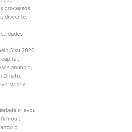
os processos
e discente.
aculdades
elo Sisu 2026.
capital,
esse anúncio,
 Direito,
niversidade
iedade o levou
nfirmou a
tando o