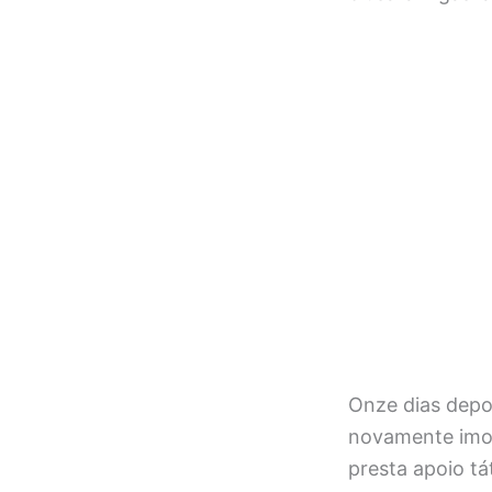
Onze dias depoi
novamente imob
presta apoio t