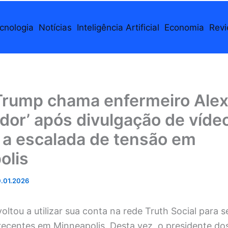
cnologia
Notícias
Inteligência Artificial
Economia
Rev
Trump chama enfermeiro Alex 
ador’ após divulgação de víde
 a escalada de tensão em
olis
.01.2026
ltou a utilizar sua conta na rede Truth Social para s
recentes em Minneapolis. Desta vez, o presidente do