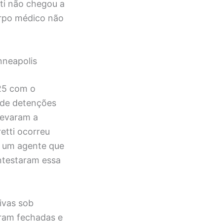
tti não chegou a
orpo médico não
nneapolis
25 com o
 de detenções
levaram a
etti ocorreu
r um agente que
ontestaram essa
ivas sob
oram fechadas e