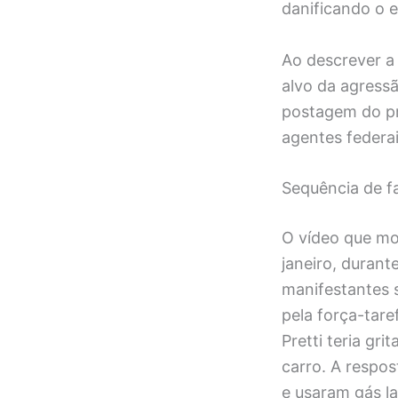
danificando o 
Ao descrever a
alvo da agress
postagem do pr
agentes federai
Sequência de fa
O vídeo que mo
janeiro, durant
manifestantes 
pela força-tare
Pretti teria gr
carro. A respos
e usaram gás l