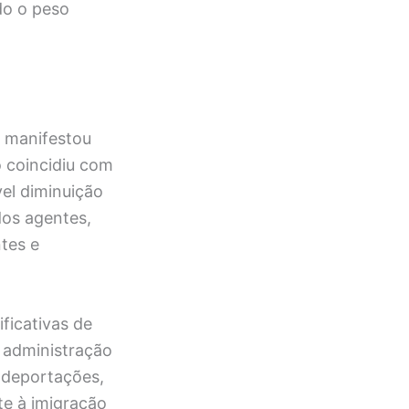
do o peso
p manifestou
o coincidiu com
el diminuição
dos agentes,
tes e
ificativas de
a administração
 deportações,
e à imigração