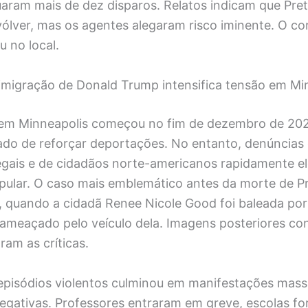
tuaram mais de dez disparos. Relatos indicam que Pre
ólver, mas os agentes alegaram risco iminente. O c
u no local.
imigração de Donald Trump intensifica tensão em Mi
 em Minneapolis começou no fim de dezembro de 20
rado de reforçar deportações. No entanto, denúncias
legais e de cidadãos norte-americanos rapidamente e
pular. O caso mais emblemático antes da morte de Pr
o, quando a cidadã Renee Nicole Good foi baleada po
o ameaçado pelo veículo dela. Imagens posteriores c
ram as críticas.
episódios violentos culminou em manifestações mass
egativas. Professores entraram em greve, escolas f