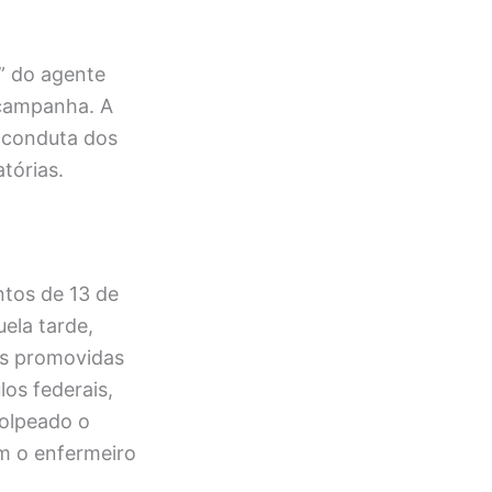
” do agente
 campanha. A
 conduta dos
tórias.
ntos de 13 de
ela tarde,
es promovidas
los federais,
golpeado o
am o enfermeiro