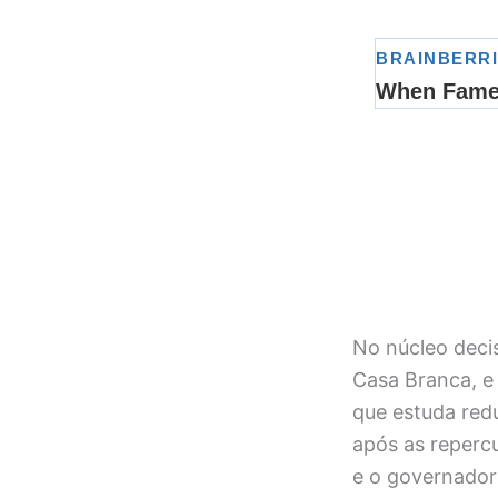
No núcleo deci
Casa Branca, e
que estuda red
após as repercu
e o governador