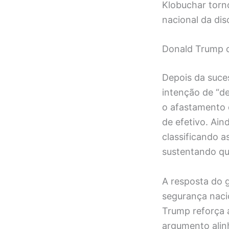
Klobuchar torn
nacional da dis
Donald Trump co
Depois da suce
intenção de “de
o afastamento 
de efetivo. Ain
classificando 
sustentando qu
A resposta do g
segurança nacio
Trump reforça 
argumento alin