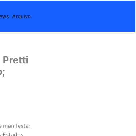
iews
Arquivo
Pretti
o;
e manifestar
s Estados