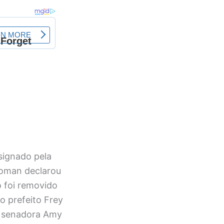
signado pela
Homan declarou
o foi removido
 o prefeito Frey
a senadora Amy