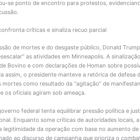
ou-se ponto de encontro para protestos, evidencian
cussão.
nfronta críticas e sinaliza recuo parcial
ssão de mortes e do desgaste público, Donald Trum
sescalar” as atividades em Minneapolis. A sinalizaçã
de Bovino e com declarações de Homan sobre possív
da assim, o presidente manteve a retórica de defesa 
as mortes como resultado da “agitação” de manifestan
e os oficiais agiram sob ameaça.
overno federal tenta equilibrar pressão política e just
nal. Enquanto some críticas de autoridades locais, 
a legitimidade da operação com base no aumento de
hado ao discurso de campanha que prioriza o combat