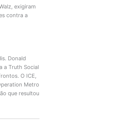
Walz, exigiram
es contra a
is. Donald
za a Truth Social
frontos. O ICE,
Operation Metro
ção que resultou