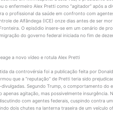
ou o enfermeiro Alex Pretti como “agitador” após a d
ra o profissional da saúde em confronto com agente
trole de Alfândega (ICE) onze dias antes de ser mor
Fronteira. O episódio insere-se em um cenário de pro
imigração do governo federal iniciada no fim de de
age a novo vídeo e rotula Alex Pretti
ida da controvérsia foi a publicação feita por Donal
irmou que a “reputação” de Pretti teria sido prejudica
-divulgadas. Segundo Trump, o comportamento do e
ão apenas agitação, mas possivelmente insurgência. 
discutindo com agentes federais, cuspindo contra um
indo dois chutes na lanterna traseira de um veículo of