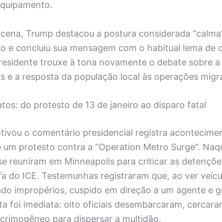
equipamento.
 cena, Trump destacou a postura considerada “calma
ão e concluiu sua mensagem com o habitual lema de
esidente trouxe à tona novamente o debate sobre a
s e a resposta da população local às operações migra
tos: do protesto de 13 de janeiro ao disparo fatal
tivou o comentário presidencial registra acontecime
e um protesto contra a “Operation Metro Surge”. Naqu
se reuniram em Minneapolis para criticar as detençõ
fa do ICE. Testemunhas registraram que, ao ver veícu
itado impropérios, cuspido em direção a um agente e 
ta foi imediata: oito oficiais desembarcaram, cercar
acrimogêneo para dispersar a multidão.