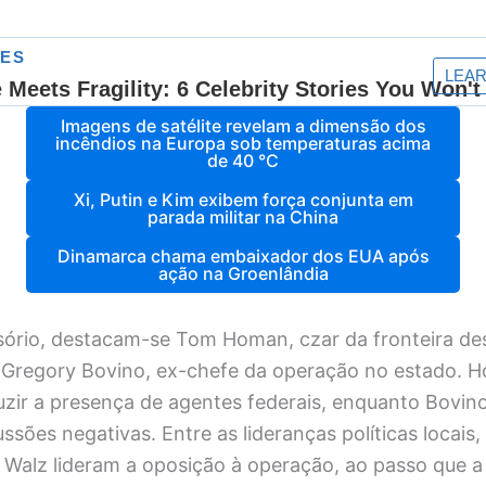
Imagens de satélite revelam a dimensão dos
incêndios na Europa sob temperaturas acima
de 40 °C
Xi, Putin e Kim exibem força conjunta em
parada militar na China
Dinamarca chama embaixador dos EUA após
ação na Groenlândia
sório, destacam-se Tom Homan, czar da fronteira de
 Gregory Bovino, ex-chefe da operação no estado. 
uzir a presença de agentes federais, enquanto Bovin
ssões negativas. Entre as lideranças políticas locais,
 Walz lideram a oposição à operação, ao passo que 