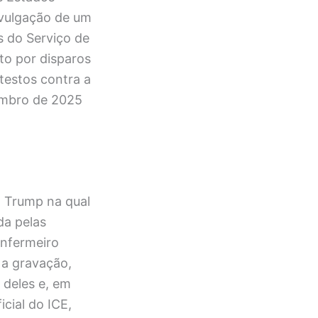
ivulgação de um
s do Serviço de
to por disparos
testos contra a
zembro de 2025
d Trump na qual
da pelas
nfermeiro
Na gravação,
 deles e, em
icial do ICE,