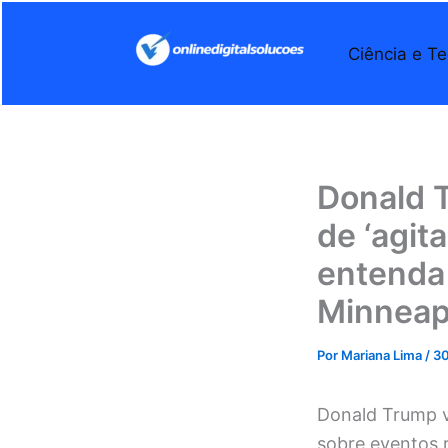
Ir
para
Ciência e Te
o
conteúdo
Donald 
de ‘agit
entenda
Minneap
Por
Mariana Lima
/
30
Donald Trump vo
sobre eventos 