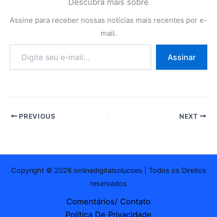
Descubra mais sobre
Assine para receber nossas notícias mais recentes por e-
mail.
Digite
Assinar
seu
e-
mail…
PREVIOUS
NEXT
Copyright © 2026 onlinedigitalsolucoes | Todos os Direitos
reservados
Comentários/ Contato
Política De Privacidade