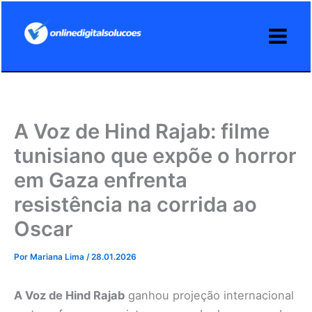
Ir
para
o
conteúdo
A Voz de Hind Rajab: filme
tunisiano que expõe o horror
em Gaza enfrenta
resistência na corrida ao
Oscar
Por
Mariana Lima
/
28.01.2026
A Voz de Hind Rajab
ganhou projeção internacional