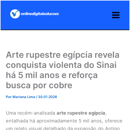
Ir
para
o
conteúdo
Arte rupestre egípcia revela
conquista violenta do Sinai
há 5 mil anos e reforça
busca por cobre
Por
Mariana Lima
/
30.01.2026
Uma recém-analisada
arte rupestre egípcia
,
entalhada há aproximadamente 5 mil anos, oferece
um relato visual detalhado da expansão do Antigo