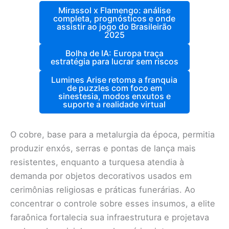
Mirassol x Flamengo: análise
completa, prognósticos e onde
assistir ao jogo do Brasileirão
2025
Bolha de IA: Europa traça
estratégia para lucrar sem riscos
Lumines Arise retoma a franquia
de puzzles com foco em
sinestesia, modos enxutos e
suporte a realidade virtual
O cobre, base para a metalurgia da época, permitia
produzir enxós, serras e pontas de lança mais
resistentes, enquanto a turquesa atendia à
demanda por objetos decorativos usados em
cerimônias religiosas e práticas funerárias. Ao
concentrar o controle sobre esses insumos, a elite
faraônica fortalecia sua infraestrutura e projetava