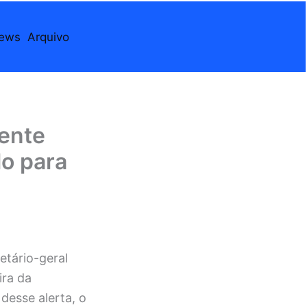
iews
Arquivo
nente
lo para
etário-geral
ira da
desse alerta, o