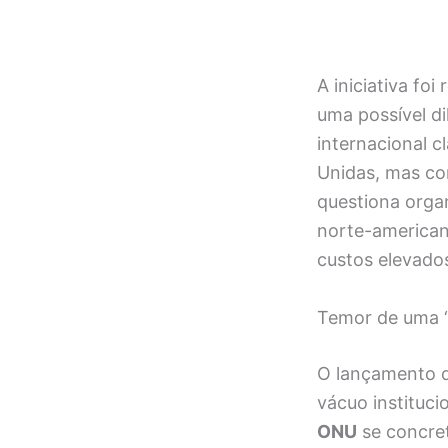
A iniciativa fo
uma possível d
internacional 
Unidas, mas co
questiona organ
norte-americano
custos elevado
Temor de uma “
O lançamento d
vácuo instituci
ONU
se concret