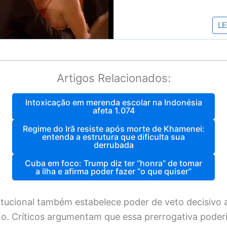
Artigos Relacionados:
Intoxicação em merenda escolar na Indonésia
afeta 1.074
Regime do Irã resiste após morte de Khamenei:
entenda a estrutura que dificulta sua
derrubada
Cuba em foco: Trump diz ter “honra” de tomar
a ilha e afirma poder fazer “o que quiser”
itucional também estabelece poder de veto decisivo 
o. Críticos argumentam que essa prerrogativa poder