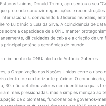
 Estados Unidos, Donald Trump, apresentou o seu “C
a que pretende conduzir negociações e reconstruções
 internacionais, convidando 60 líderes mundiais, entr
ileiro Luiz Inácio Lula da Silva. A coincidência de dat
os sobre a capacidade de a ONU manter protagonis
taneamente, dificuldades de caixa e a criação de um 
la principal potência econômica do mundo.
eiro iminente da ONU: alerta de António Guterres
es, a Organização das Nações Unidas corre o risco 
eiro dentro de um horizonte próximo. O comunicado,
ra, 30, não detalhou valores nem identificou quais fr
riam mais pressionadas, mas a simples menção ao t
cupação de diplomatas, funcionários e governos-mem