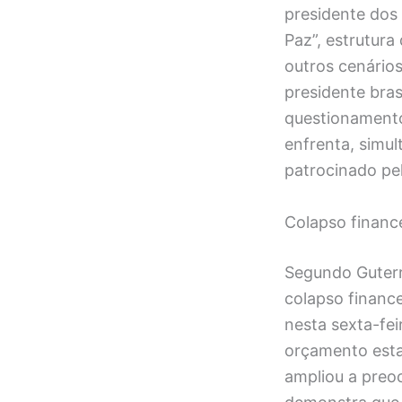
presidente dos
Paz”, estrutur
outros cenários
presidente bras
questionament
enfrenta, simul
patrocinado pe
Colapso financ
Segundo Guterr
colapso financ
nesta sexta-fei
orçamento esta
ampliou a preo