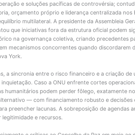
peração e soluções pacíficas de controvérsia; contu
ria, orçamento próprio e liderança centralizada nos
equilíbrio multilateral. A presidente da Assembleia Ge
ou que iniciativas fora da estrutura oficial podem sig
órico na governança coletiva, criando precedentes p
mem mecanismos concorrentes quando discordarem d
va York.
as, a sincronia entre o risco financeiro e a criação d
a inquietação. Caso a ONU enfrente cortes operacion
as humanitários podem perder fôlego, exatamente 
lternativo — com financiamento robusto e decisões
ara preencher lacunas. A sobreposição de agendas am
legitimidade e recursos.
anciamento e críticas ao Conselho da Paz em meio ao 