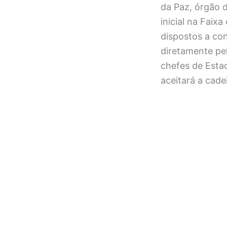
da Paz, órgão 
inicial na Faix
dispostos a con
diretamente pe
chefes de Esta
aceitará a cadei