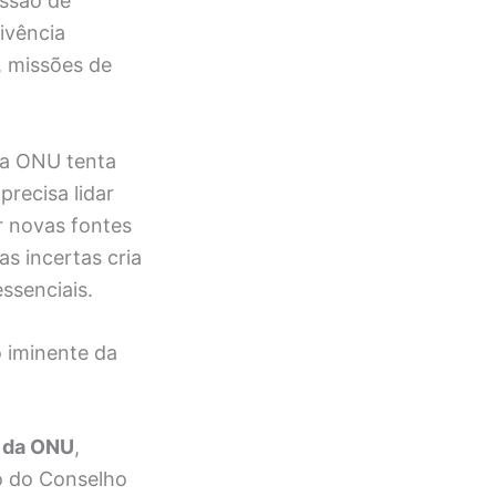
issão de
ivência
, missões de
 a ONU tenta
precisa lidar
r novas fontes
s incertas cria
ssenciais.
 iminente da
e da ONU
,
o do Conselho