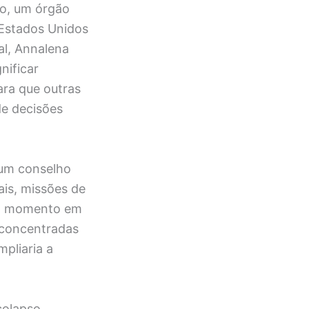
do, um órgão
 Estados Unidos
ral, Annalena
nificar
ara que outras
e decisões
e um conselho
ais, missões de
no momento em
 concentradas
pliaria a
colapso