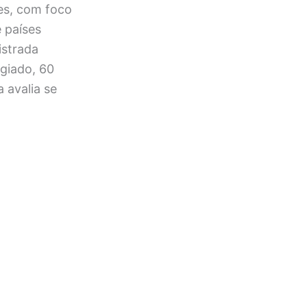
es, com foco
e países
istrada
giado, 60
 avalia se