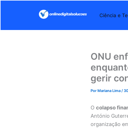
Ir
para
Ciência e Te
o
conteúdo
ONU enfr
enquanto
gerir con
Por
Mariana Lima
/
30
O
colapso fina
António Guterre
organização em