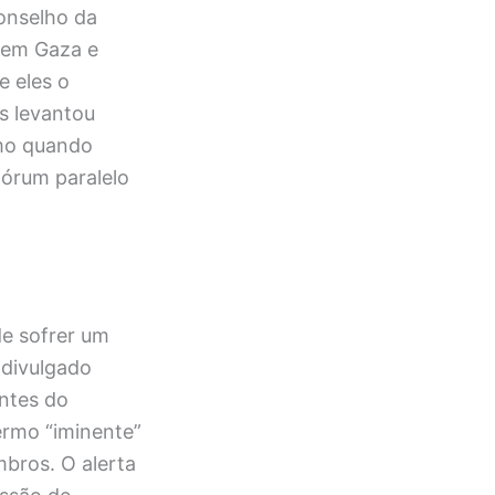
onselho da
 em Gaza e
e eles o
as levantou
mo quando
fórum paralelo
de sofrer um
 divulgado
entes do
ermo “iminente”
bros. O alerta