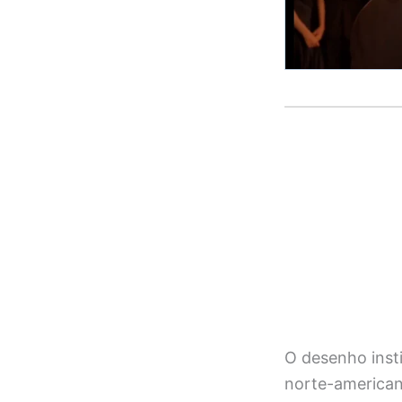
O desenho inst
norte-american