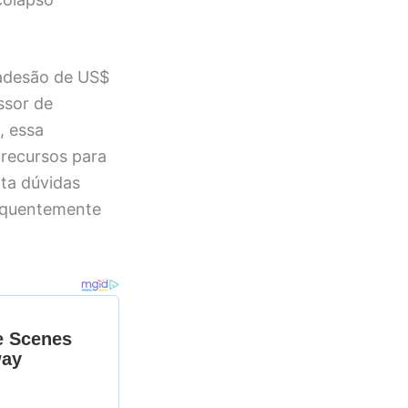
 adesão de US$
ssor de
, essa
 recursos para
rta dúvidas
requentemente