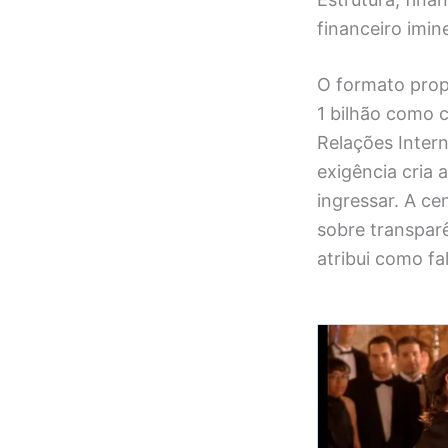
financeiro imi
O formato prop
1 bilhão como 
Relações Intern
exigência cria 
ingressar. A ce
sobre transpar
atribui como fa