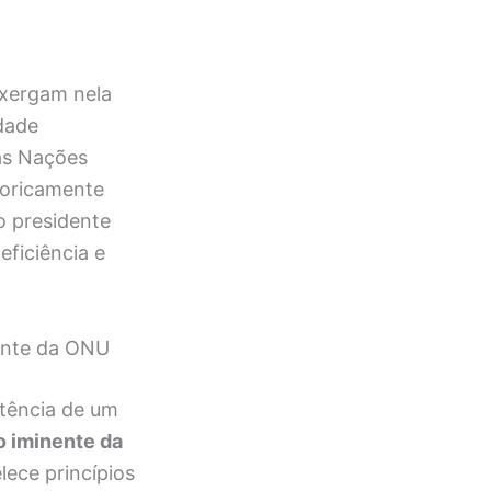
nxergam nela
dade
as Nações
toricamente
o presidente
eficiência e
nente da ONU
tência de um
o iminente da
ece princípios