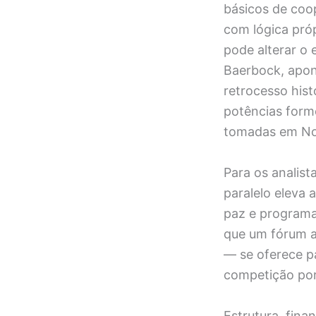
básicos de coo
com lógica próp
pode alterar o 
Baerbock, apont
retrocesso hist
potências for
tomadas em No
Para os analist
paralelo eleva 
paz e program
que um fórum a
— se oferece p
competição por 
Estrutura, fin