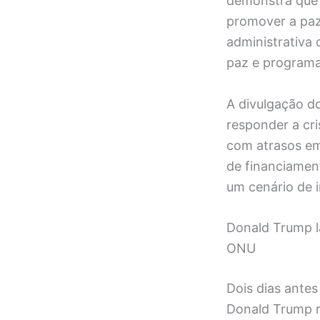
demonstra que 
promover a paz
administrativa
paz e programa
A divulgação d
responder a cri
com atrasos em
de financiamen
um cenário de i
Donald Trump l
ONU
Dois dias ante
Donald Trump r