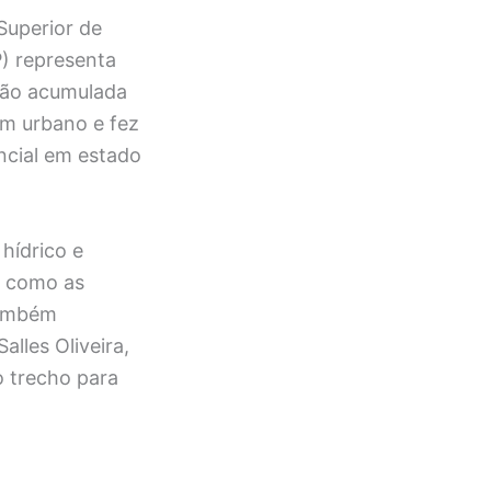
Superior de
P) representa
ção acumulada
m urbano e fez
ncial em estado
hídrico e
, como as
 também
lles Oliveira,
o trecho para