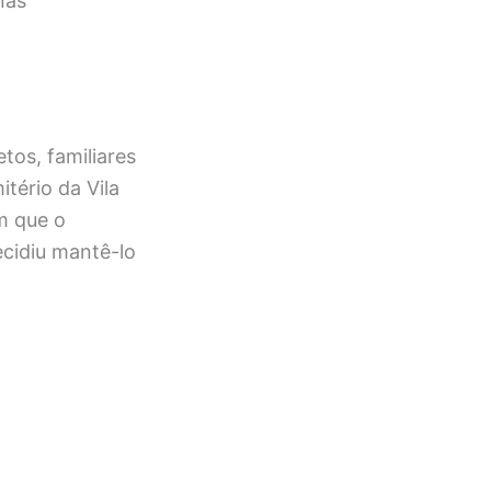
nas
tos, familiares
tério da Vila
m que o
cidiu mantê-lo