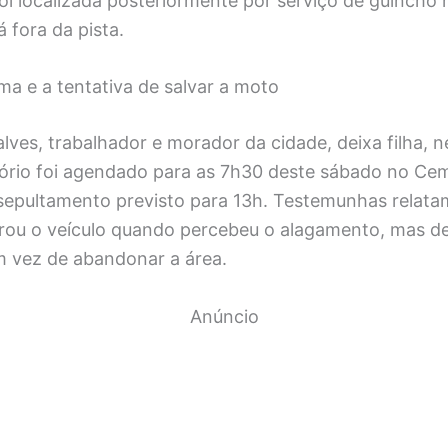
oi localizada posteriormente por serviço de guincho 
á fora da pista.
ma e a tentativa de salvar a moto
lves, trabalhador e morador da cidade, deixa filha, ne
ório foi agendado para as 7h30 deste sábado no Cemi
epultamento previsto para 13h. Testemunhas relata
arou o veículo quando percebeu o alagamento, mas de
m vez de abandonar a área.
Anúncio