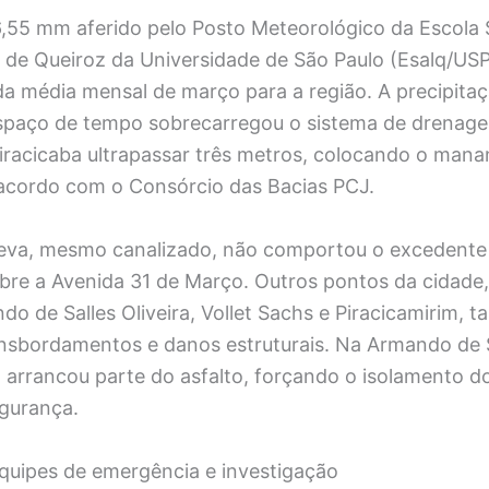
,55 mm aferido pelo Posto Meteorológico da Escola 
z de Queiroz da Universidade de São Paulo (Esalq/US
a média mensal de março para a região. A precipita
spaço de tempo sobrecarregou o sistema de drenage
Piracicaba ultrapassar três metros, colocando o mana
acordo com o Consórcio das Bacias PCJ.
eva, mesmo canalizado, não comportou o excedente 
bre a Avenida 31 de Março. Outros pontos da cidade
o de Salles Oliveira, Vollet Sachs e Piracicamirim,
nsbordamentos e danos estruturais. Na Armando de Sa
 arrancou parte do asfalto, forçando o isolamento d
egurança.
quipes de emergência e investigação