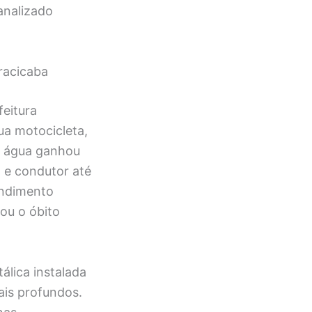
analizado
racicaba
feitura
ua motocicleta,
de água ganhou
o e condutor até
endimento
ou o óbito
álica instalada
ais profundos.