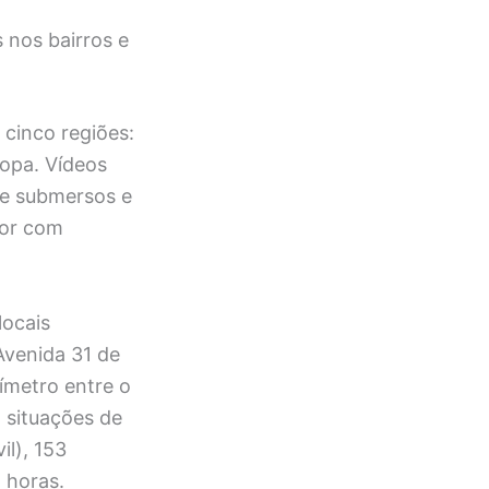
 nos bairros e
cinco regiões:
ropa. Vídeos
te submersos e
ior com
locais
Avenida 31 de
ímetro entre o
 situações de
il), 153
4 horas.