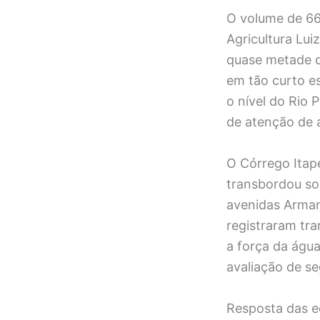
O volume de 66
Agricultura Lui
quase metade d
em tão curto e
o nível do Rio 
de atenção de 
O Córrego Itap
transbordou so
avenidas Armand
registraram tra
a força da água
avaliação de s
Resposta das e