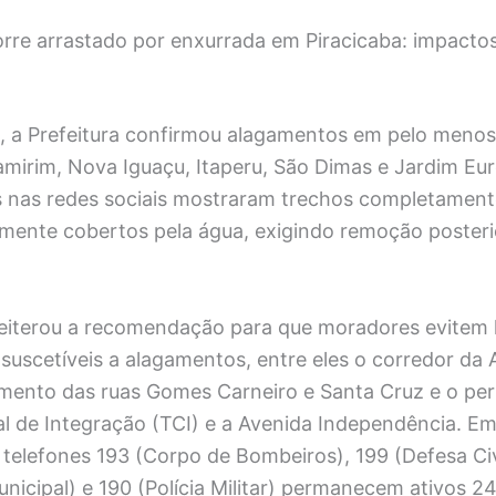
rre arrastado por enxurrada em Piracicaba: impactos
 a Prefeitura confirmou alagamentos em pelo menos 
amirim, Nova Iguaçu, Itaperu, São Dimas e Jardim Eu
 nas redes sociais mostraram trechos completamen
almente cobertos pela água, exigindo remoção poster
 reiterou a recomendação para que moradores evitem 
suscetíveis a alagamentos, entre eles o corredor da 
mento das ruas Gomes Carneiro e Santa Cruz e o per
al de Integração (TCI) e a Avenida Independência. Em
telefones 193 (Corpo de Bombeiros), 199 (Defesa Civ
unicipal) e 190 (Polícia Militar) permanecem ativos 2