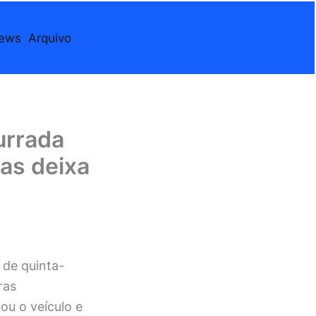
iews
Arquivo
urrada
as deixa
 de quinta-
ras
ou o veículo e