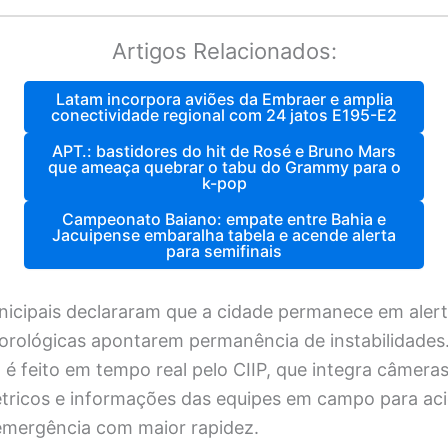
Artigos Relacionados:
Latam incorpora aviões da Embraer e amplia
conectividade regional com 24 jatos E195-E2
APT.: bastidores do hit de Rosé e Bruno Mars
que ameaça quebrar o tabu do Grammy para o
k-pop
Campeonato Baiano: empate entre Bahia e
Jacuipense embaralha tabela e acende alerta
para semifinais
nicipais declararam que a cidade permanece em aler
orológicas apontarem permanência de instabilidades
 feito em tempo real pelo CIIP, que integra câmeras 
tricos e informações das equipes em campo para ac
emergência com maior rapidez.