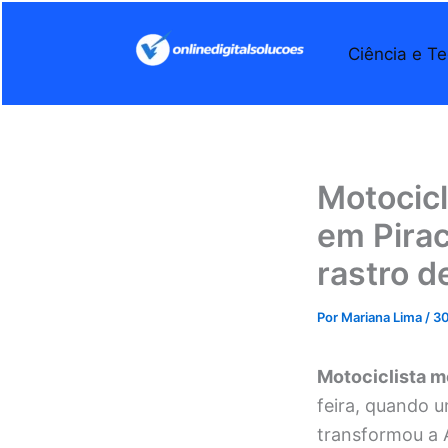
Ir
para
Ciência e Te
o
conteúdo
Motocicl
em Pirac
rastro 
Por
Mariana Lima
/
30
Motociclista m
feira, quando 
transformou a 