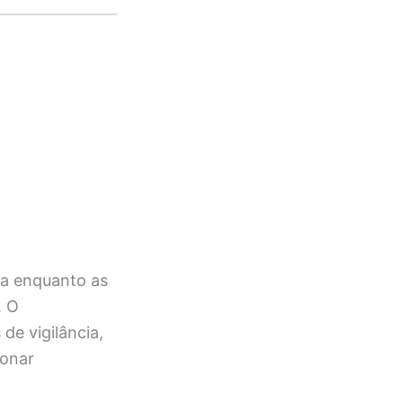
ta enquanto as
. O
de vigilância,
ionar