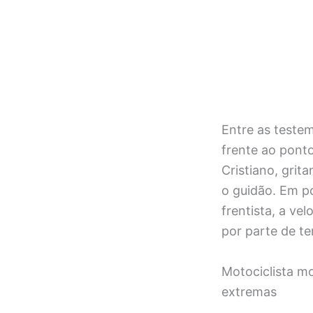
Entre as teste
frente ao ponto
Cristiano, gri
o guidão. Em p
frentista, a ve
por parte de te
Motociclista mo
extremas