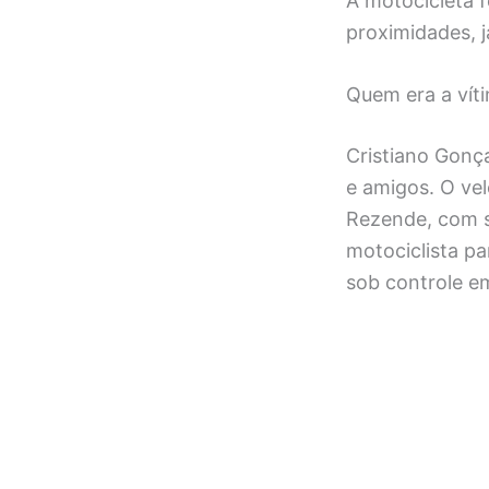
A motocicleta f
proximidades, j
Quem era a víti
Cristiano Gonça
e amigos. O vel
Rezende, com s
motociclista p
sob controle e