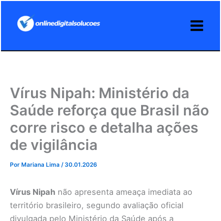
Ir
para
o
conteúdo
Vírus Nipah: Ministério da
Saúde reforça que Brasil não
corre risco e detalha ações
de vigilância
Por
Mariana Lima
/
30.01.2026
Vírus Nipah
não apresenta ameaça imediata ao
território brasileiro, segundo avaliação oficial
divulgada pelo Ministério da Saúde após a