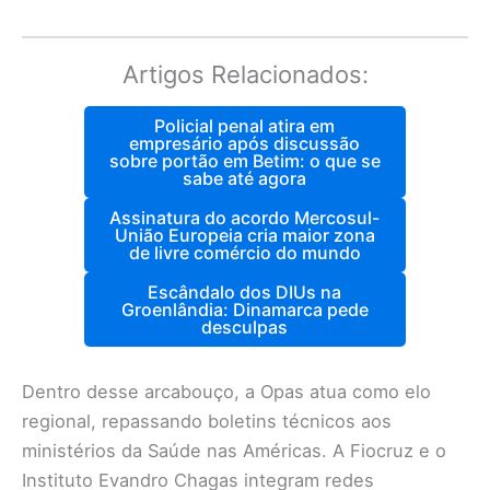
Artigos Relacionados:
Policial penal atira em
empresário após discussão
sobre portão em Betim: o que se
sabe até agora
Assinatura do acordo Mercosul-
União Europeia cria maior zona
de livre comércio do mundo
Escândalo dos DIUs na
Groenlândia: Dinamarca pede
desculpas
Dentro desse arcabouço, a Opas atua como elo
regional, repassando boletins técnicos aos
ministérios da Saúde nas Américas. A Fiocruz e o
Instituto Evandro Chagas integram redes