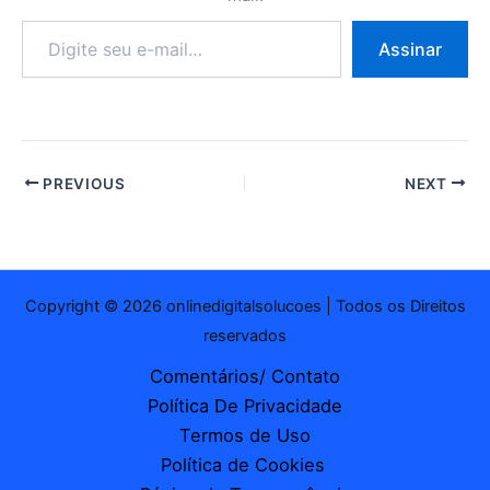
Digite
Assinar
seu
e-
mail…
PREVIOUS
NEXT
Copyright © 2026 onlinedigitalsolucoes | Todos os Direitos
reservados
Comentários/ Contato
Política De Privacidade
Termos de Uso
Política de Cookies