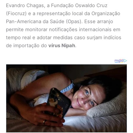
Evandro Chagas, a Fundação Oswaldo Cruz
(Fiocruz) e a representação local da Organização
Pan-Americana da Saúde (Opas). Esse arranjo
permite monitorar notificações internacionais em
tempo real e adotar medidas caso surjam indícios
de importação do
vírus Nipah
.