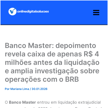
Ir
para
o
conteúdo
Banco Master: depoimento
revela caixa de apenas R$ 4
milhões antes da liquidação
e amplia investigação sobre
operações com o BRB
Por
Mariana Lima
/
30.01.2026
O
Banco Master
entrou em liquidação extrajudicial