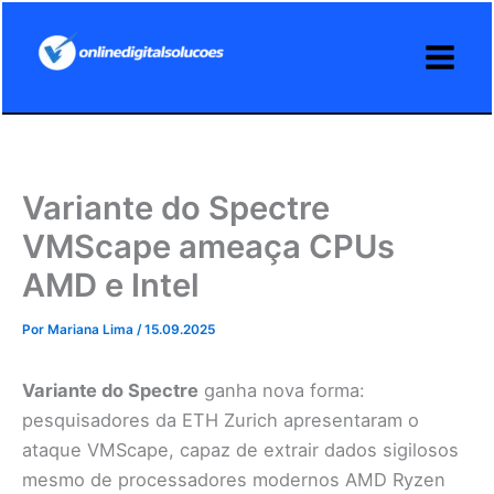
Ir
para
o
conteúdo
Variante do Spectre
VMScape ameaça CPUs
AMD e Intel
Por
Mariana Lima
/
15.09.2025
Variante do Spectre
ganha nova forma:
pesquisadores da ETH Zurich apresentaram o
ataque VMScape, capaz de extrair dados sigilosos
mesmo de processadores modernos AMD Ryzen