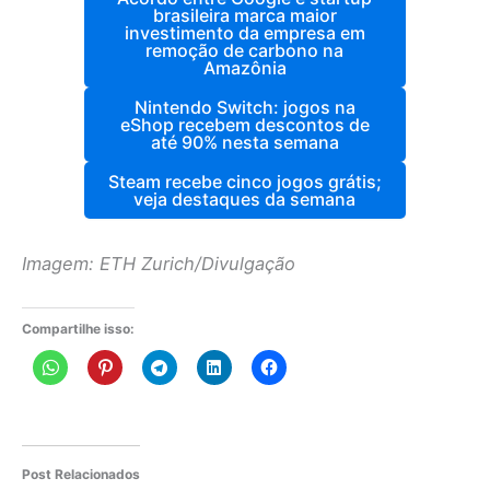
brasileira marca maior
investimento da empresa em
remoção de carbono na
Amazônia
Nintendo Switch: jogos na
eShop recebem descontos de
até 90% nesta semana
Steam recebe cinco jogos grátis;
veja destaques da semana
Imagem: ETH Zurich/Divulgação
Compartilhe isso:
Post Relacionados