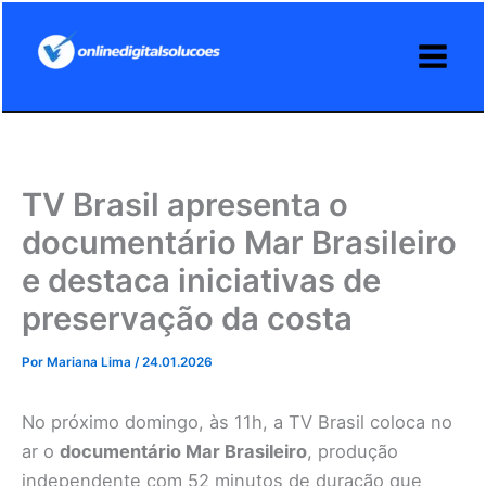
Ir
para
o
conteúdo
TV Brasil apresenta o
documentário Mar Brasileiro
e destaca iniciativas de
preservação da costa
Por
Mariana Lima
/
24.01.2026
No próximo domingo, às 11h, a TV Brasil coloca no
ar o
documentário Mar Brasileiro
, produção
independente com 52 minutos de duração que