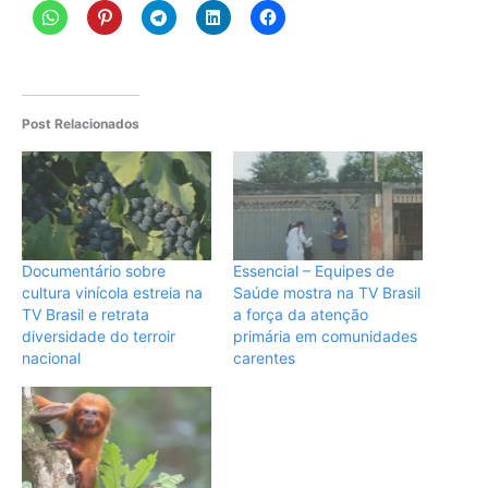
Post Relacionados
Documentário sobre
Essencial – Equipes de
cultura vinícola estreia na
Saúde mostra na TV Brasil
TV Brasil e retrata
a força da atenção
diversidade do terroir
primária em comunidades
nacional
carentes