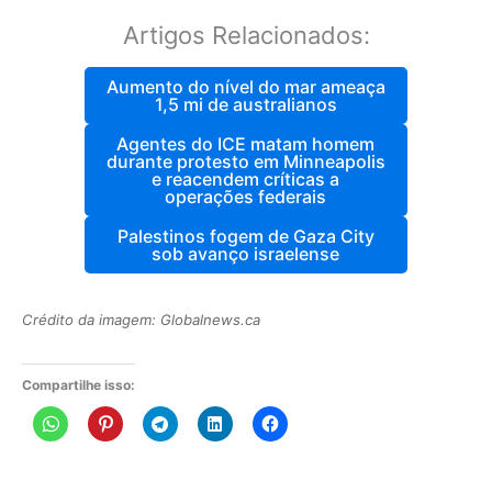
Artigos Relacionados:
Aumento do nível do mar ameaça
1,5 mi de australianos
Agentes do ICE matam homem
durante protesto em Minneapolis
e reacendem críticas a
operações federais
Palestinos fogem de Gaza City
sob avanço israelense
Crédito da imagem: Globalnews.ca
Compartilhe isso: