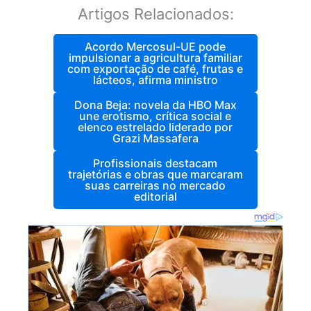
Artigos Relacionados:
Acordo Mercosul-UE pode
impulsionar a agricultura familiar
com exportação de café, frutas e
lácteos, afirma ministro
Dona Beja: novela da HBO Max
une erotismo, crítica social e
elenco estrelado liderado por
Grazi Massafera
Profissionais destacam
trajetórias e obras que marcaram
suas carreiras no mercado
editorial