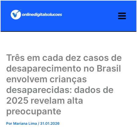
Ir
para
o
conteúdo
Três em cada dez casos de
desaparecimento no Brasil
envolvem crianças
desaparecidas: dados de
2025 revelam alta
preocupante
Por
Mariana Lima
/
31.01.2026