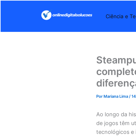
Ir
para
Ciência e Te
o
conteúdo
Steampu
completo
diferenç
Por
Mariana Lima
/
14
Ao longo da his
de jogos têm ut
tecnológicos e 