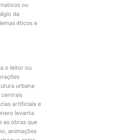
rnativos ou
tágio da
ilemas éticos e
 o leitor ou
orações
rutura urbana
 centrais
ias artificiais e
ênero levanta
e as obras que
mo, animações