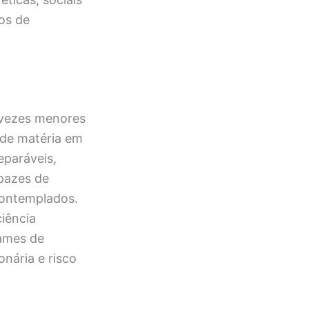
os de
 vezes menores
 de matéria em
eparáveis,
pazes de
contemplados.
iência
xames de
nária e risco