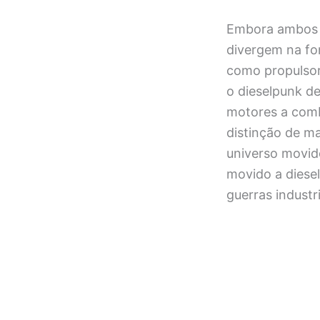
Embora ambos 
divergem na fon
como propulsor
o dieselpunk de
motores a comb
distinção de m
universo movid
movido a diesel
guerras industri