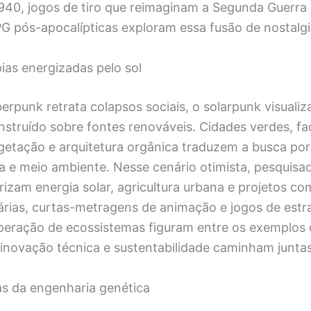
940, jogos de tiro que reimaginam a Segunda Guerra 
G pós-apocalípticas exploram essa fusão de nostalgi
ias energizadas pelo sol
rpunk retrata colapsos sociais, o solarpunk visualiz
nstruído sobre fontes renováveis. Cidades verdes, f
getação e arquitetura orgânica traduzem a busca po
a e meio ambiente. Nesse cenário otimista, pesquisa
izam energia solar, agricultura urbana e projetos com
rárias, curtas-metragens de animação e jogos de estr
peração de ecossistemas figuram entre os exemplos 
novação técnica e sustentabilidade caminham juntas
as da engenharia genética