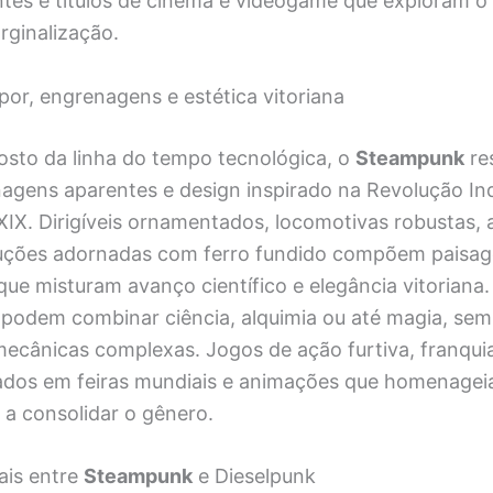
entes e títulos de cinema e videogame que exploram 
rginalização.
apor, engrenagens e estética vitoriana
sto da linha do tempo tecnológica, o
Steampunk
re
agens aparentes e design inspirado na Revolução Ind
 XIX. Dirigíveis ornamentados, locomotivas robustas,
uções adornadas com ferro fundido compõem paisa
 que misturam avanço científico e elegância vitoriana.
 podem combinar ciência, alquimia ou até magia, se
ecânicas complexas. Jogos de ação furtiva, franqui
ados em feiras mundiais e animações que homenagei
 a consolidar o gênero.
ais entre
Steampunk
e Dieselpunk