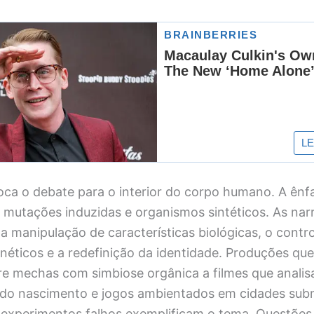
oca o debate para o interior do corpo humano. A ênfa
 mutações induzidas e organismos sintéticos. As narr
 manipulação de características biológicas, o contr
néticos e a redefinição da identidade. Produções qu
e mechas com simbiose orgânica a filmes que analis
 do nascimento e jogos ambientados em cidades sub
experimentos falhos exemplificam o tema. Questões é