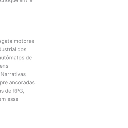
o choque entre
sgata motores
ustrial dos
 autômatos de
gens
 Narrativas
mpre ancoradas
as de RPG,
am esse