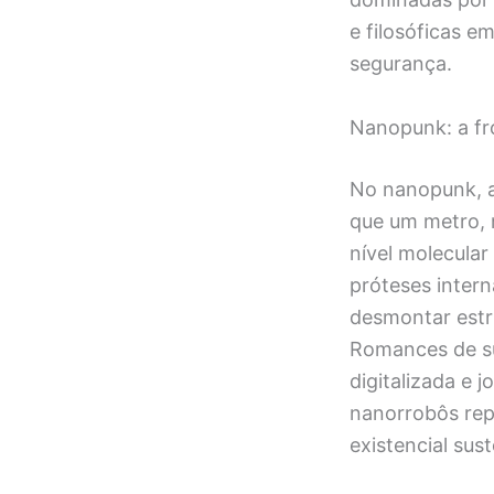
e filosóficas 
segurança.
Nanopunk: a fr
No nanopunk, a
que um metro, 
nível molecular
próteses inter
desmontar estr
Romances de su
digitalizada e
nanorrobôs repr
existencial sus