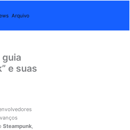
iews
Arquivo
 guia
” e suas
esenvolvedores
 avanços
 o
Steampunk
,