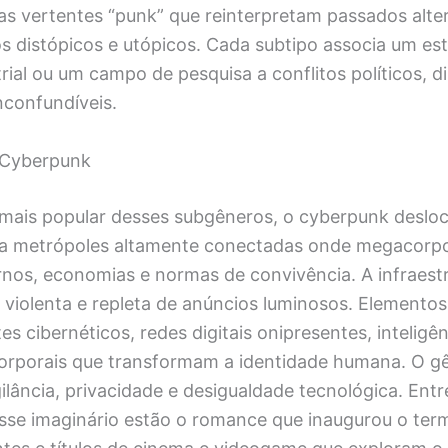
as vertentes “punk” que reinterpretam passados alte
s distópicos e utópicos. Cada subtipo associa um es
rial ou um campo de pesquisa a conflitos políticos, d
inconfundíveis.
 Cyberpunk
mais popular desses subgêneros, o cyberpunk desloca
ra metrópoles altamente conectadas onde megacorp
os, economias e normas de convivência. A infraest
 violenta e repleta de anúncios luminosos. Elementos
s cibernéticos, redes digitais onipresentes, inteligênc
orporais que transformam a identidade humana. O g
ilância, privacidade e desigualdade tecnológica. Entr
sse imaginário estão o romance que inaugurou o ter