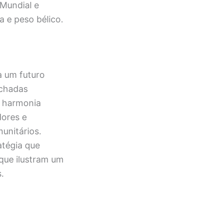
Mundial e
a e peso bélico.
a um futuro
achadas
r harmonia
dores e
unitários.
atégia que
que ilustram um
.