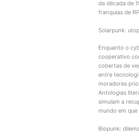
da década de 1
franquias de RP
Solarpunk: utop
Enquanto o cybe
cooperativo co
cobertas de ve
entre tecnologi
moradores prior
Antologias lite
simulam a recu
mundo em que i
Biopunk: dilem