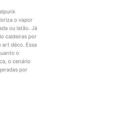
elpunk
loriza o vapor
da ou latão. Já
o caldeiras por
 art déco. Essa
quanto o
ca, o cenário
 geradas por