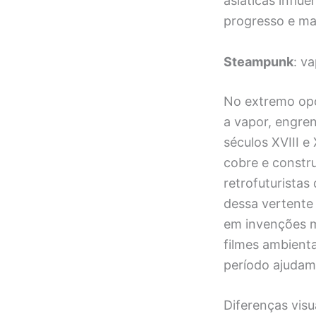
asiáticas influ
progresso e ma
Steampunk
: v
No extremo opo
a vapor, engren
séculos XVIII e
cobre e constr
retrofuturistas
dessa vertente
em invenções m
filmes ambient
período ajudam
Diferenças visu