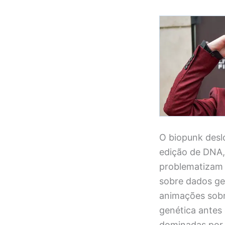
O biopunk desl
edição de DNA,
problematizam a
sobre dados ge
animações sobr
genética antes
dominadas por 