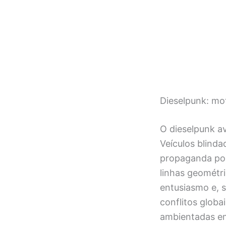
Dieselpunk: mo
O dieselpunk a
Veículos blind
propaganda polí
linhas geométri
entusiasmo e, 
conflitos glob
ambientadas em 