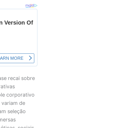
se recai sobre
ativas
ole corporativo
e variam de
am seleção
mersas
ticas, sociais