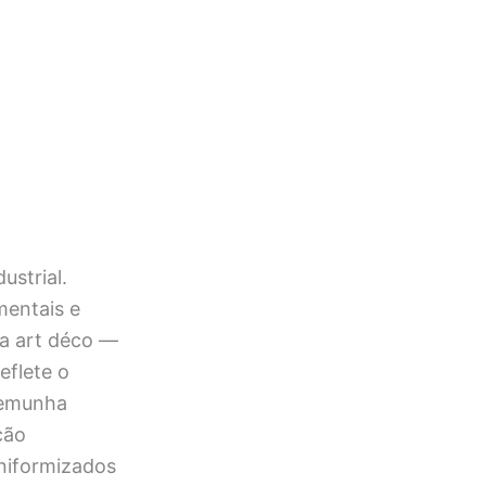
strial.
mentais e
ia art déco —
eflete o
temunha
ção
uniformizados