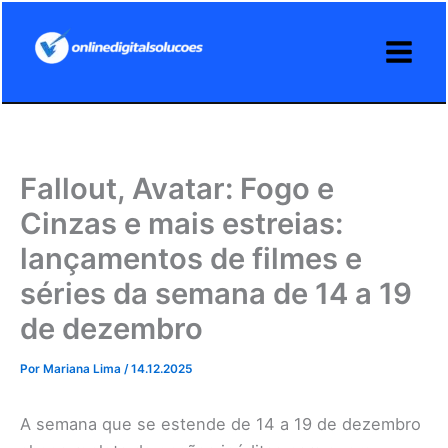
Ir
para
o
conteúdo
Fallout, Avatar: Fogo e
Cinzas e mais estreias:
lançamentos de filmes e
séries da semana de 14 a 19
de dezembro
Por
Mariana Lima
/
14.12.2025
A semana que se estende de 14 a 19 de dezembro