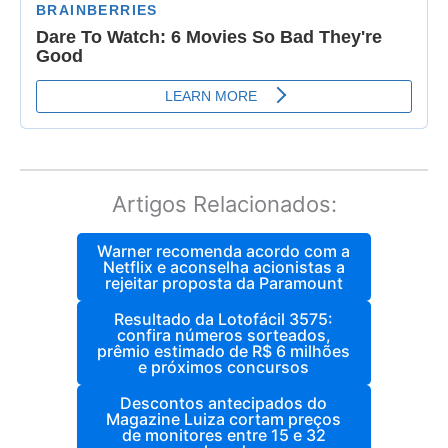
Artigos Relacionados:
Warner recomenda acordo com a
Netflix e aconselha acionistas a
rejeitar proposta da Paramount
Resultado da Lotofácil 3575:
confira números sorteados,
prêmio estimado de R$ 6 milhões
e próximos concursos
Descontos antecipados do
Magazine Luiza cortam preços
de monitores entre 15 e 32