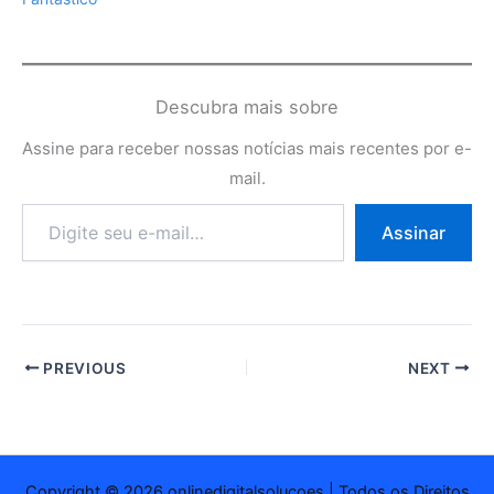
Descubra mais sobre
Assine para receber nossas notícias mais recentes por e-
mail.
Digite
Assinar
seu
e-
mail…
PREVIOUS
NEXT
Copyright © 2026 onlinedigitalsolucoes | Todos os Direitos