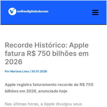
Ir
para
o
conteúdo
Recorde Histórico: Apple
fatura R$ 750 bilhões em
2026
Por
Mariana Lima
/
30.01.2026
Apple registra faturamento recorde de R$ 750
bilhões em 2026, anunciado hoje
Nas últimas horas, a Apple divulgou seus