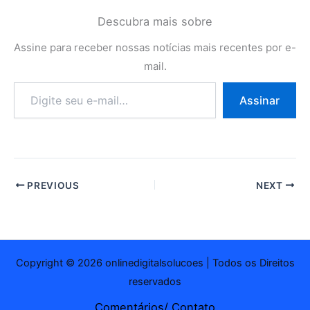
Descubra mais sobre
Assine para receber nossas notícias mais recentes por e-
mail.
Digite
Assinar
seu
e-
mail…
PREVIOUS
NEXT
Copyright © 2026 onlinedigitalsolucoes | Todos os Direitos
reservados
Comentários/ Contato