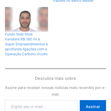
fraudes no Banco Master
Fundo Gold Style
transfere R$ 180 mi à
Super Empreendimentos e
aprofunda ligações com a
Operação Carbono Oculto
Descubra mais sobre
Assine para receber nossas notícias mais recentes por e-
mail.
Digite
Assinar
seu