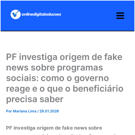
Ir
para
o
conteúdo
PF investiga origem de fake
news sobre programas
sociais: como o governo
reage e o que o beneficiário
precisa saber
Por
Mariana Lima
/
29.01.2026
PF investiga origem de fake news sobre