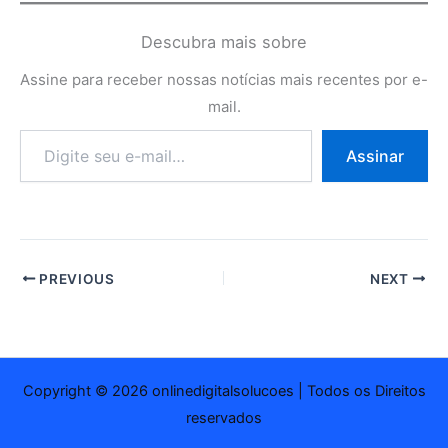
Descubra mais sobre
Assine para receber nossas notícias mais recentes por e-
mail.
Digite
Assinar
seu
e-
mail…
PREVIOUS
NEXT
Copyright © 2026 onlinedigitalsolucoes | Todos os Direitos
reservados