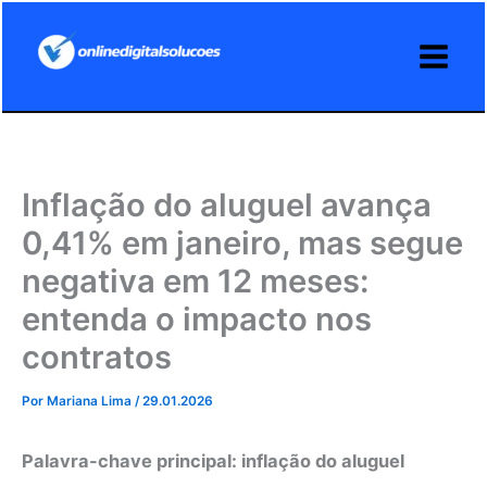
Ir
para
o
conteúdo
Inflação do aluguel avança
0,41% em janeiro, mas segue
negativa em 12 meses:
entenda o impacto nos
contratos
Por
Mariana Lima
/
29.01.2026
Palavra-chave principal: inflação do aluguel