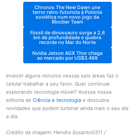
Chronos The New Dawn une
terror retro-futurista à Polónia
soviética num novo jogo da
Bloober Team
Fóssil de dinossauro surge a 2,6
km de profundidade e quebra
recorde no Mar do Norte
Nvidia Jetson AGX Thor chega
ao mercado por US$3.499
Investir alguns minutos nessas seis áreas faz o
celular trabalhar a seu favor. Quer continuar
explorando tecnologia móvel? Acesse nossa
editoria de
Ciência e tecnologia
e descubra
novidades que podem turbinar ainda mais o seu dia
a dia.
Crédito da imagem: Hendra Susanto0311 /