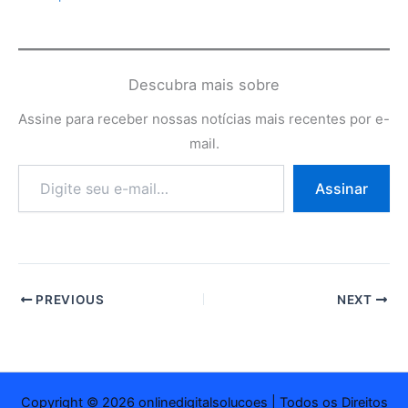
Descubra mais sobre
Assine para receber nossas notícias mais recentes por e-
mail.
Digite
Assinar
seu
e-
mail…
PREVIOUS
NEXT
Copyright © 2026 onlinedigitalsolucoes | Todos os Direitos