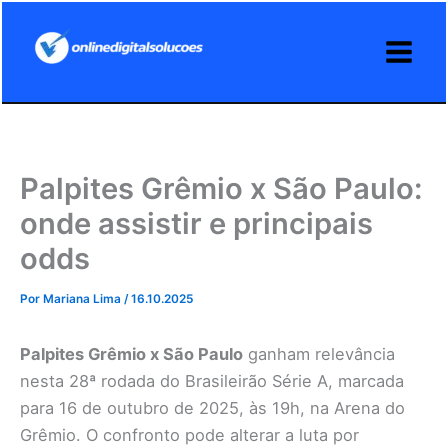
Ir
para
o
conteúdo
Palpites Grêmio x São Paulo:
onde assistir e principais
odds
Por
Mariana Lima
/
16.10.2025
Palpites Grêmio x São Paulo
ganham relevância
nesta 28ª rodada do Brasileirão Série A, marcada
para 16 de outubro de 2025, às 19h, na Arena do
Grêmio. O confronto pode alterar a luta por