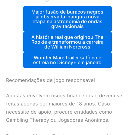
Maior fusão de buracos negros
já observada inaugura nova
etapa na astronomia de ondas
gravitacionais
A história real que originou The
Rookie e transformou a carreira
de William Norcross
Wonder Man: trailer satírico e
estreia no Disney+ em janeiro
Recomendações de jogo responsável
Apostas envolvem riscos financeiros e devem ser
feitas apenas por maiores de 18 anos. Caso
necessite de apoio, procure entidades como
Gambling Therapy ou Jogadores Anônimos.