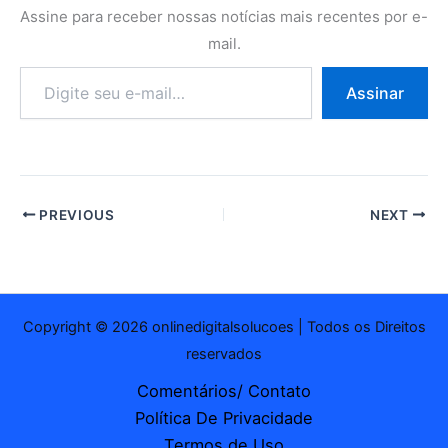
Assine para receber nossas notícias mais recentes por e-
mail.
Digite
Assinar
seu
e-
mail…
PREVIOUS
NEXT
Copyright © 2026 onlinedigitalsolucoes | Todos os Direitos
reservados
Comentários/ Contato
Política De Privacidade
Termos de Uso