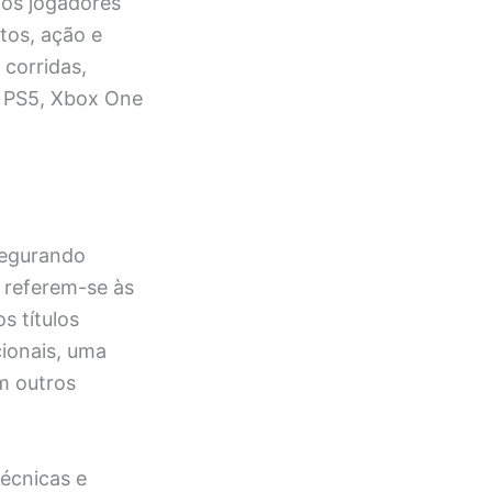
 os jogadores
tos, ação e
 corridas,
4, PS5, Xbox One
ssegurando
 referem-se às
s títulos
ionais, uma
m outros
écnicas e