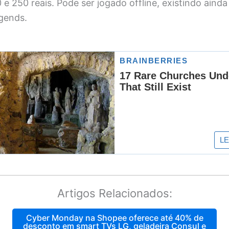
 e 250 reais. Pode ser jogado offline, existindo aind
gends.
Artigos Relacionados:
Cyber Monday na Shopee oferece até 40% de
desconto em smart TVs LG, geladeira Consul e