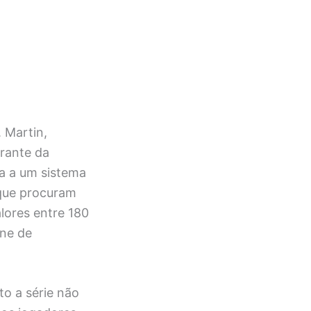
 Martin,
grante da
da a um sistema
que procuram
lores entre 180
ine de
to a série não