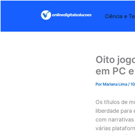
Ir
para
Ciência e Te
o
conteúdo
Oito jog
em PC e
Por
Mariana Lima
/
10
Os títulos de 
liberdade para 
com narrativas
várias platafor