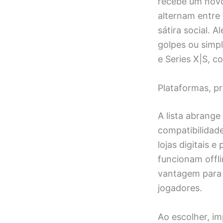
recebe um novo
alternam entre 
sátira social. 
golpes ou simpl
e Series X|S, c
Plataformas, p
A lista abrange
compatibilidad
lojas digitais 
funcionam offl
vantagem para 
jogadores.
Ao escolher, i