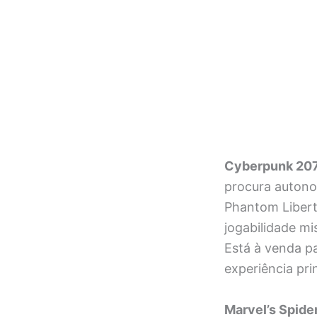
Cyberpunk 20
procura autono
Phantom Libert
jogabilidade m
Está à venda pa
experiência prin
Marvel’s Spide