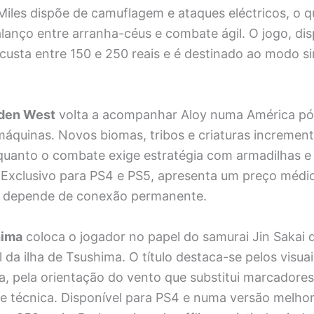
Miles dispõe de camuflagem e ataques eléctricos, o 
anço entre arranha-céus e combate ágil. O jogo, dis
custa entre 150 e 250 reais e é destinado ao modo si
dden West
volta a acompanhar Aloy numa América pós
áquinas. Novos biomas, tribos e criaturas incremen
quanto o combate exige estratégia com armadilhas e
. Exclusivo para PS4 e PS5, apresenta um preço médi
o depende de conexão permanente.
hima
coloca o jogador no papel do samurai Jin Sakai 
da ilha de Tsushima. O título destaca-se pelos visuai
a, pela orientação do vento que substitui marcadores
de técnica. Disponível para PS4 e numa versão melho