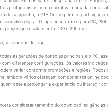
 capítulo. Em Los Santos, inspirada em Los Angeles,
três protagonistas numa narrativa marcada por assal
Além da campanha, o GTA Online permite participar em
es convívio digital. O jogo encontra-se para PC, PS
om preços que oscilam entre 100 e 200 reais.
reços e modos de jogo
 todas as gerações de consolas principais e o PC, a
e com diferentes configurações. Os valores indicados
e podem variar conforme promoções e regiões. Todos o
ine, embora vários ofereçam componentes online opc
quem deseja prolongar a experiência ou interagir co
mporta considerar tamanho do download, exigências t