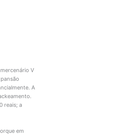
 mercenário V
expansão
ncialmente. A
hackeamento.
 reais; a
Iorque em