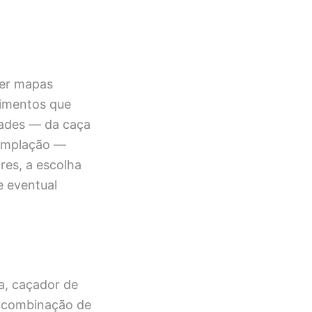
rer mapas
cimentos que
dades — da caça
templação —
res, a escolha
e eventual
ia, caçador de
A combinação de