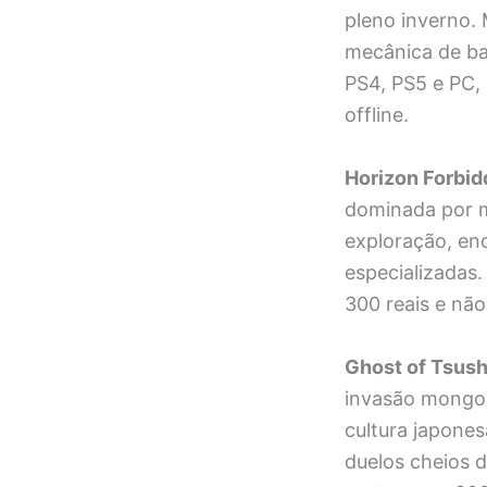
pleno inverno. 
mecânica de bal
PS4, PS5 e PC, 
offline.
Horizon Forbi
dominada por m
exploração, en
especializadas
300 reais e nã
Ghost of Tsus
invasão mongol 
cultura japones
duelos cheios 