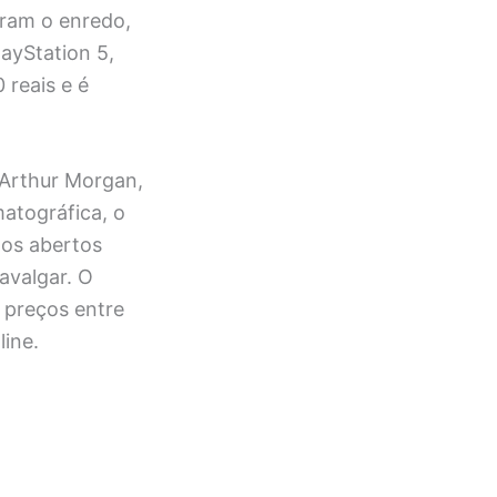
eram o enredo,
layStation 5,
 reais e é
 Arthur Morgan,
matográfica, o
os abertos
avalgar. O
m preços entre
line.