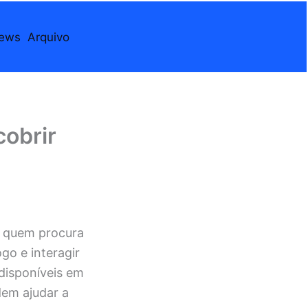
iews
Arquivo
cobrir
e quem procura
ogo e interagir
disponíveis em
dem ajudar a