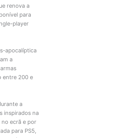
que renova a
ponível para
ngle-player
-apocalíptica
tam a
 armas
o entre 200 e
durante a
s inspirados na
 no ecrã e por
rada para PS5,