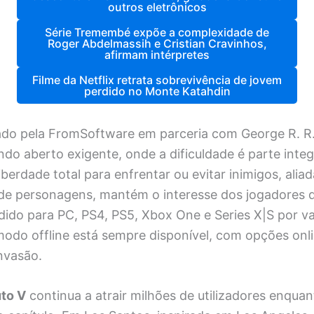
outros eletrônicos
Série Tremembé expõe a complexidade de
Roger Abdelmassih e Cristian Cravinhos,
afirmam intérpretes
Filme da Netflix retrata sobrevivência de jovem
perdido no Monte Katahdin
iado pela FromSoftware em parceria com George R. R.
do aberto exigente, onde a dificuldade é parte inte
liberdade total para enfrentar ou evitar inimigos, alia
de personagens, mantém o interesse dos jogadores 
dido para PC, PS4, PS5, Xbox One e Series X|S por va
modo offline está sempre disponível, com opções onl
nvasão.
to V
continua a atrair milhões de utilizadores enquan