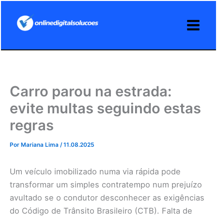
Ir
para
o
conteúdo
Carro parou na estrada:
evite multas seguindo estas
regras
Por
Mariana Lima
/
11.08.2025
Um veículo imobilizado numa via rápida pode
transformar um simples contratempo num prejuízo
avultado se o condutor desconhecer as exigências
do Código de Trânsito Brasileiro (CTB). Falta de