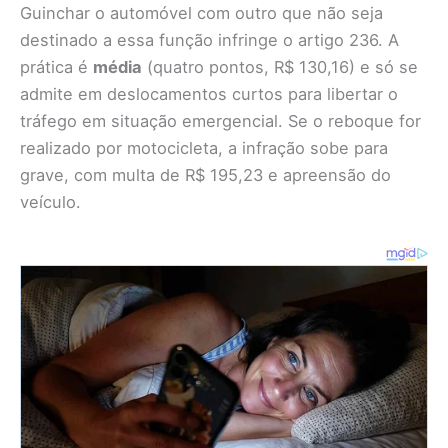
Guinchar o automóvel com outro que não seja
destinado a essa função infringe o artigo 236. A
prática é
média
(quatro pontos, R$ 130,16) e só se
admite em deslocamentos curtos para libertar o
tráfego em situação emergencial. Se o reboque for
realizado por motocicleta, a infração sobe para
grave, com multa de R$ 195,23 e apreensão do
veículo.