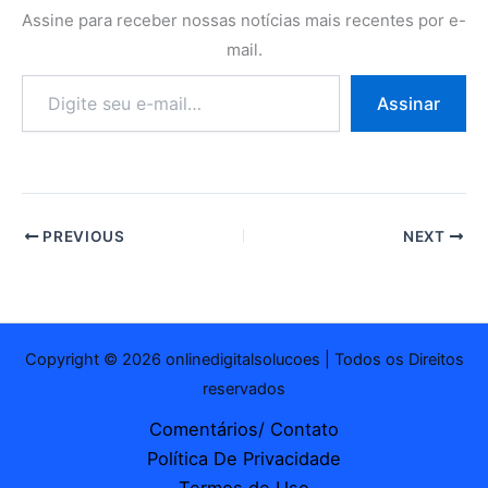
Assine para receber nossas notícias mais recentes por e-
mail.
Digite
Assinar
seu
e-
mail…
PREVIOUS
NEXT
Copyright © 2026 onlinedigitalsolucoes | Todos os Direitos
reservados
Comentários/ Contato
Política De Privacidade
Termos de Uso