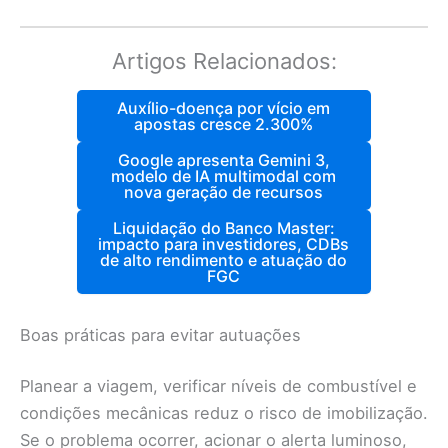
Artigos Relacionados:
Auxílio-doença por vício em
apostas cresce 2.300%
Google apresenta Gemini 3,
modelo de IA multimodal com
nova geração de recursos
Liquidação do Banco Master:
impacto para investidores, CDBs
de alto rendimento e atuação do
FGC
Boas práticas para evitar autuações
Planear a viagem, verificar níveis de combustível e
condições mecânicas reduz o risco de imobilização.
Se o problema ocorrer, acionar o alerta luminoso,