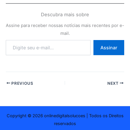
Descubra mais sobre
Assine para receber nossas notícias mais recentes por e-
mail.
Digite
Assinar
seu
e-
mail…
PREVIOUS
NEXT
Copyright © 2026 onlinedigitalsolucoes | Todos os Direitos
reservados