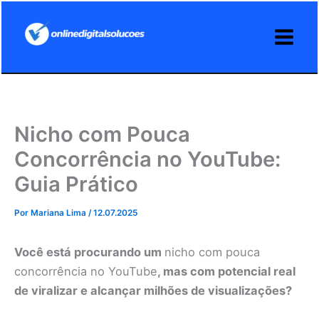
Ir
para
o
conteúdo
Nicho com Pouca
Concorrência no YouTube:
Guia Prático
Por
Mariana Lima
/
12.07.2025
Você está procurando um
nicho com pouca
concorrência no YouTube
, mas com potencial real
de viralizar e alcançar milhões de visualizações?