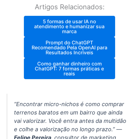
Artigos Relacionados:
5 formas de usar IA no
atendimento e humanizar sua
marca
Prompt do ChatGPT
Recomendado Pela OpenAI para
Resultados Incríveis
Como ganhar dinheiro com
ChatGPT: 7 formas práticas e
reais
“Encontrar micro-nichos é como comprar
terrenos baratos em um bairro que ainda
vai valorizar. Você entra antes da multidão
e colhe a valorização no longo prazo.” —
Felipe Pereira
, consultor de marketing