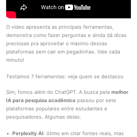
O vídeo apresenta as principais ferramentas,
demonstra como fazer perguntas e ainda dá dicas
preciosas pra aproveitar o máximo dessas
plataformas sem cair em pegadinhas. Vale cada
minuto!
Testamos 7 ferramentas: veja quem se destacou
Sim, fomos além do ChatGPT. A busca pela
melhor
IA para pesquisa acadêmica
passou por sete
plataformas populares entre estudantes e
pesquisadores. Algumas delas:
Perplexity AI
: ótimo em citar fontes reais, mas