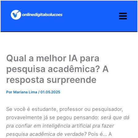
Ir
para
o
conteúdo
Qual a melhor IA para
pesquisa acadêmica? A
resposta surpreende
Por
Mariana Lima
/
01.05.2025
Se você é estudante, professor ou pesquisador,
provavelmente já se pegou pensando:
será que dá
pra confiar em inteligência artificial pra fazer
pesquisa acadêmica de verdade?
Pois é… A