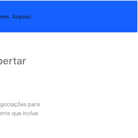
iews
Arquivo
bertar
egociações para
nte que inclua