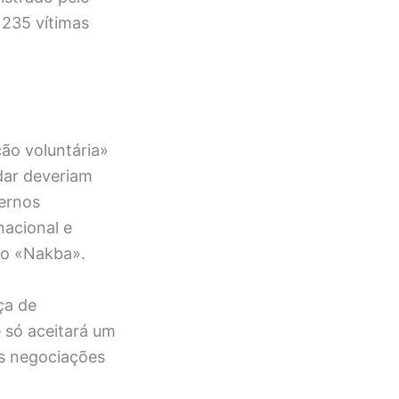
 235 vítimas
ão voluntária»
udar deveriam
vernos
nacional e
mo «Nakba».
ça de
 só aceitará um
as negociações