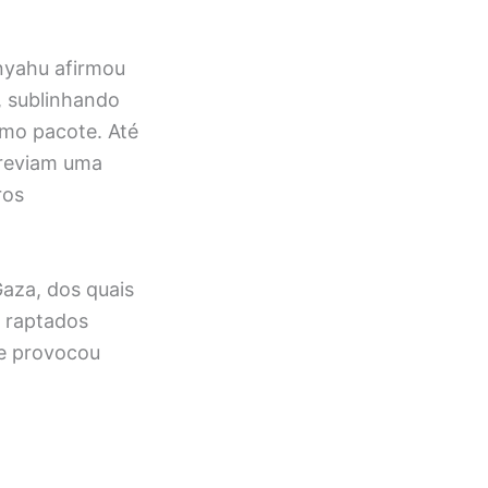
anyahu afirmou
, sublinhando
smo pacote. Até
previam uma
ros
Gaza, dos quais
 raptados
ue provocou