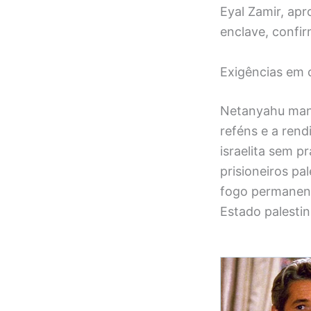
Eyal Zamir, apr
enclave, confir
Exigências em 
Netanyahu mant
reféns e a ren
israelita sem p
prisioneiros pa
fogo permanent
Estado palesti