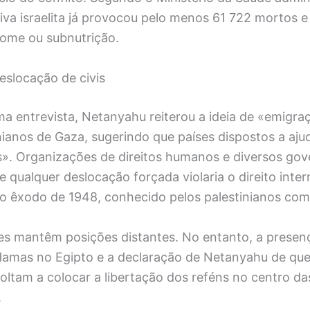
va israelita já provocou pelo menos 61 722 mortos e
fome ou subnutrição.
eslocação de civis
a entrevista, Netanyahu reiterou a ideia de «emigraç
nianos de Gaza, sugerindo que países dispostos a aj
as». Organizações de direitos humanos e diversos go
qualquer deslocação forçada violaria o direito inter
r o êxodo de 1948, conhecido pelos palestinianos co
tes mantêm posições distantes. No entanto, a presen
Hamas no Egipto e a declaração de Netanyahu de que
oltam a colocar a libertação dos reféns no centro d
.