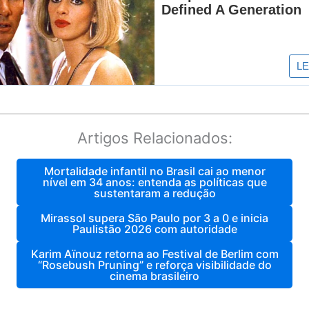
Artigos Relacionados:
Mortalidade infantil no Brasil cai ao menor
nível em 34 anos: entenda as políticas que
sustentaram a redução
Mirassol supera São Paulo por 3 a 0 e inicia
Paulistão 2026 com autoridade
Karim Aïnouz retorna ao Festival de Berlim com
“Rosebush Pruning” e reforça visibilidade do
cinema brasileiro