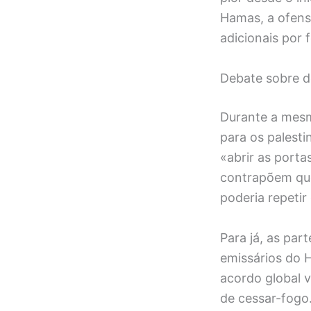
Hamas, a ofensi
adicionais por 
Debate sobre d
Durante a mesm
para os palesti
«abrir as port
contrapõem que 
poderia repeti
Para já, as par
emissários do 
acordo global v
de cessar-fogo