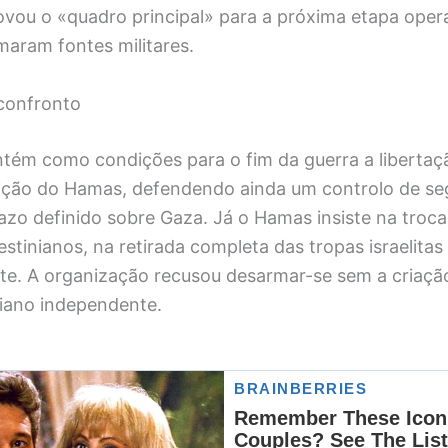
ovou o «quadro principal» para a próxima etapa oper
maram fontes militares.
confronto
ém como condições para o fim da guerra a libertaçã
dição do Hamas, defendendo ainda um controlo de s
razo definido sobre Gaza. Já o Hamas insiste na troc
lestinianos, na retirada completa das tropas israelita
e. A organização recusou desarmar-se sem a criaçã
niano independente.