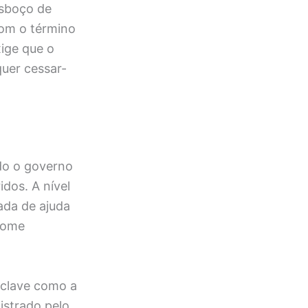
esboço de
com o término
xige que o
quer cessar-
ndo o governo
dos. A nível
rada de ajuda
fome
nclave como a
istrado pelo