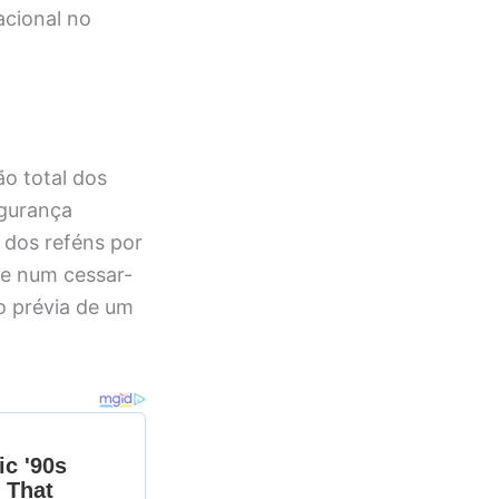
acional no
o total dos
egurança
a dos reféns por
s e num cessar-
o prévia de um