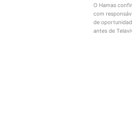
O Hamas confir
com responsáve
de oportunida
antes de Telav