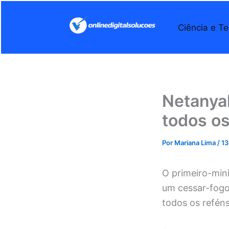
Ir
para
Ciência e Te
o
conteúdo
Netanyah
todos os
Por
Mariana Lima
/
13
O primeiro-mini
um cessar-fogo
todos os reféns