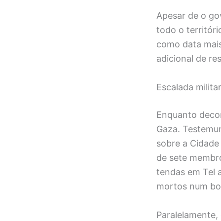
Apesar de o gov
todo o territó
como data mais 
adicional de res
Escalada milit
Enquanto decor
Gaza. Testemun
sobre a Cidade 
de sete membro
tendas em Tel a
mortos num bo
Paralelamente, 