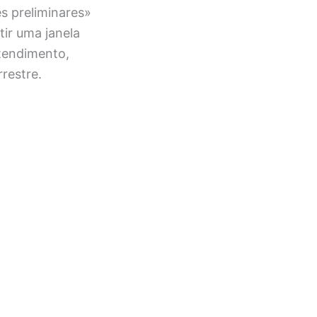
s preliminares»
ir uma janela
tendimento,
restre.