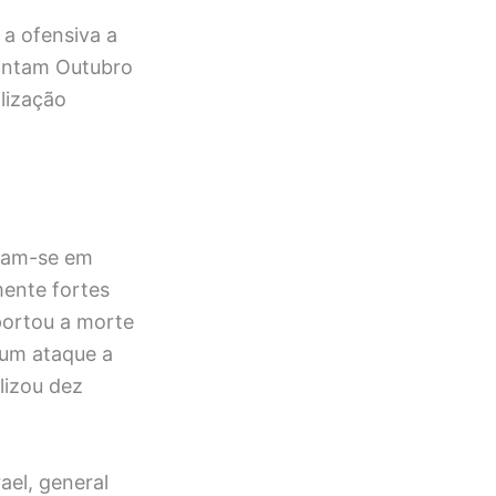
 a ofensiva a
pontam Outubro
lização
aram-se em
ente fortes
eportou a morte
 um ataque a
lizou dez
ael, general