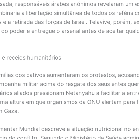
ada, responsáveis árabes anónimos revelaram um 
binaria a libertação simultânea de todos os reféns 
s e a retirada das forças de Israel. Telavive, porém, e
do poder e entregue o arsenal antes de aceitar qual
 e receios humanitários
famílias dos cativos aumentaram os protestos, acusa
mpanha militar acima do resgate dos seus entes queri
vários aliados pressionam Netanyahu a facilitar a ent
uma altura em que organismos da ONU alertam para 
m Gaza.
mentar Mundial descreve a situação nutricional no e
ício do conflito. Segundo o Ministério da Saúde admin