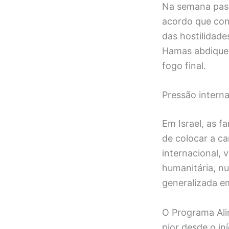
Na semana pass
acordo que com
das hostilidade
Hamas abdique 
fogo final.
Pressão interna
Em Israel, as 
de colocar a ca
internacional, 
humanitária, n
generalizada e
O Programa Ali
pior desde o in