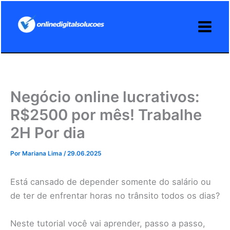
Ir
para
o
conteúdo
Negócio online lucrativos:
R$2500 por mês! Trabalhe
2H Por dia
Por
Mariana Lima
/
29.06.2025
Está cansado de depender somente do salário ou
de ter de enfrentar horas no trânsito todos os dias?
Neste tutorial você vai aprender, passo a passo,