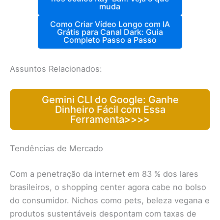
muda
Como Criar Vídeo Longo com IA
Grátis para Canal Dark: Guia
Completo Passo a Passo
Assuntos Relacionados:
Gemini CLI do Google: Ganhe
Dinheiro Fácil com Essa
Ferramenta>>>>
Tendências de Mercado
Com a penetração da internet em 83 % dos lares
brasileiros, o shopping center agora cabe no bolso
do consumidor. Nichos como pets, beleza vegana e
produtos sustentáveis despontam com taxas de