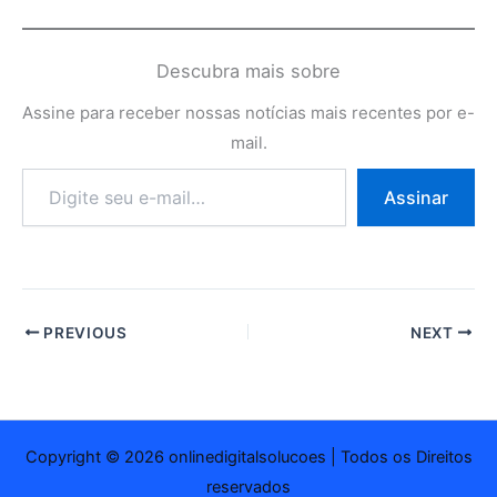
Descubra mais sobre
Assine para receber nossas notícias mais recentes por e-
mail.
Digite
Assinar
seu
e-
mail…
PREVIOUS
NEXT
Copyright © 2026 onlinedigitalsolucoes | Todos os Direitos
reservados