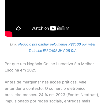
Link:
Negócio pra ganhar pelo menos R$2500 por mês!
Trabalhe EM CASA 2H POR DIA
Por que um Negócio Online Lucrativo é a Melhor
Escolha em 2025
Antes de mergulhar nas ações práticas, vale
entender o contexto. O comércio eletrônico
brasileiro cresceu 24 % em 2023 (Fonte: Neotrust),
impulsionado por redes sociais, entregas mais