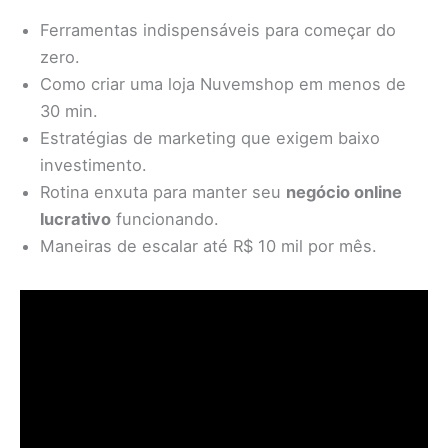
Ferramentas indispensáveis para começar do
zero.
Como criar uma loja Nuvemshop em menos de
30 min.
Estratégias de marketing que exigem baixo
investimento.
Rotina enxuta para manter seu
negócio online
lucrativo
funcionando.
Maneiras de escalar até R$ 10 mil por mês.