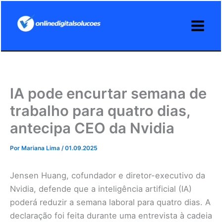
Ir
para
o
conteúdo
IA pode encurtar semana de
trabalho para quatro dias,
antecipa CEO da Nvidia
Por
Mariana Lima
/
01.09.2025
Jensen Huang, cofundador e diretor-executivo da
Nvidia, defende que a inteligência artificial (IA)
poderá reduzir a semana laboral para quatro dias. A
declaração foi feita durante uma entrevista à cadeia