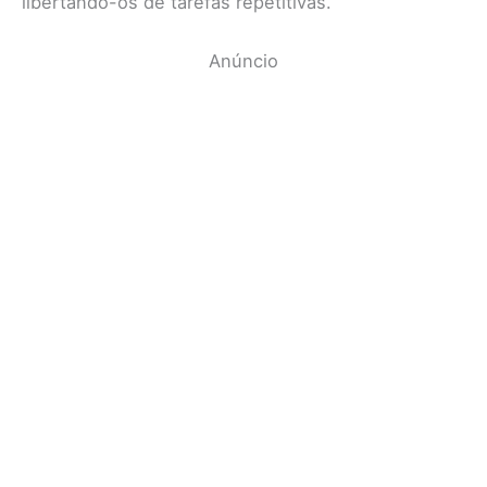
libertando-os de tarefas repetitivas.
Anúncio