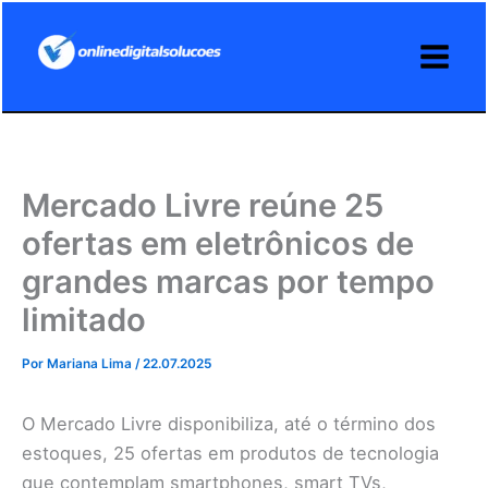
Ir
para
o
conteúdo
Mercado Livre reúne 25
ofertas em eletrônicos de
grandes marcas por tempo
limitado
Por
Mariana Lima
/
22.07.2025
O Mercado Livre disponibiliza, até o término dos
estoques, 25 ofertas em produtos de tecnologia
que contemplam smartphones, smart TVs,