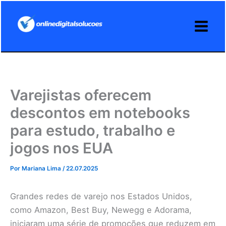
Ir
para
o
conteúdo
Varejistas oferecem
descontos em notebooks
para estudo, trabalho e
jogos nos EUA
Por
Mariana Lima
/
22.07.2025
Grandes redes de varejo nos Estados Unidos,
como Amazon, Best Buy, Newegg e Adorama,
iniciaram uma série de promoções que reduzem em