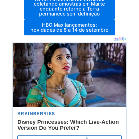
coletando amostras em Marte
enquanto retorno à Terra
permanece sem definição
HBO Max lançamentos:
novidades de 8 a 14 de setembro