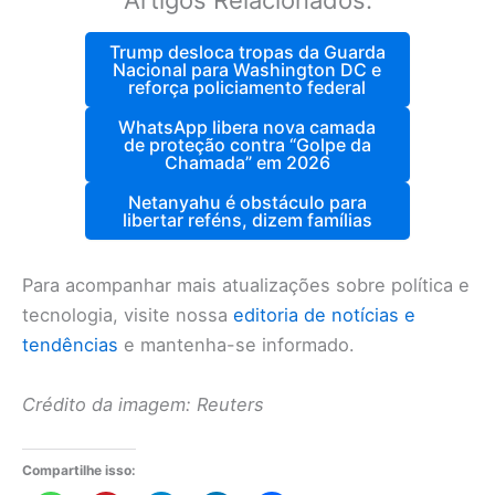
Artigos Relacionados:
Trump desloca tropas da Guarda
Nacional para Washington DC e
reforça policiamento federal
WhatsApp libera nova camada
de proteção contra “Golpe da
Chamada” em 2026
Netanyahu é obstáculo para
libertar reféns, dizem famílias
Para acompanhar mais atualizações sobre política e
tecnologia, visite nossa
editoria de notícias e
tendências
e mantenha-se informado.
Crédito da imagem: Reuters
Compartilhe isso: