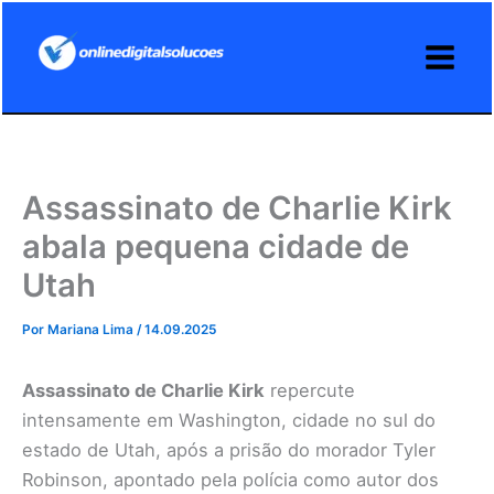
Ir
para
o
conteúdo
Assassinato de Charlie Kirk
abala pequena cidade de
Utah
Por
Mariana Lima
/
14.09.2025
Assassinato de Charlie Kirk
repercute
intensamente em Washington, cidade no sul do
estado de Utah, após a prisão do morador Tyler
Robinson, apontado pela polícia como autor dos