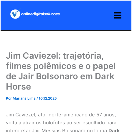
Ir
para
o
conteúdo
Jim Caviezel: trajetória,
filmes polêmicos e o papel
de Jair Bolsonaro em Dark
Horse
Por
Mariana Lima
/
10.12.2025
Jim Caviezel, ator norte-americano de 57 anos,
volta a atrair os holofotes ao ser escolhido para
interpretar Jair Messias Bolsonaro no longa
Dark