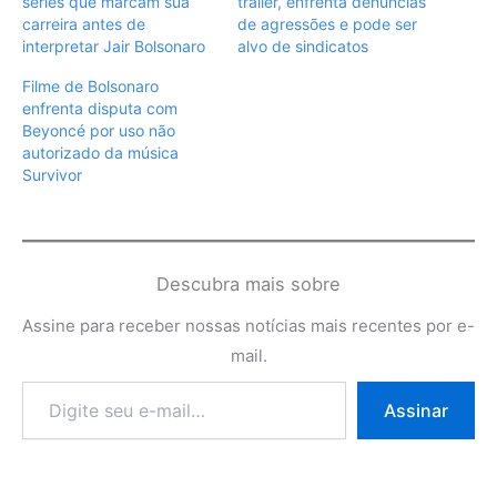
séries que marcam sua
trailer, enfrenta denúncias
carreira antes de
de agressões e pode ser
interpretar Jair Bolsonaro
alvo de sindicatos
Filme de Bolsonaro
enfrenta disputa com
Beyoncé por uso não
autorizado da música
Survivor
Descubra mais sobre
Assine para receber nossas notícias mais recentes por e-
mail.
Digite
Assinar
seu
e-
mail…