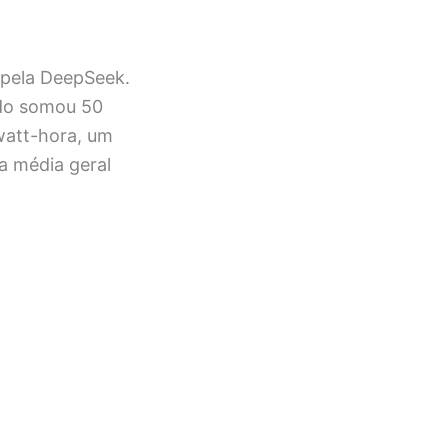
 pela DeepSeek.
ado somou 50
 watt-hora, um
a média geral