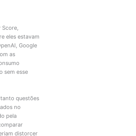
y Score,
tre eles estavam
OpenAI, Google
com as
 consumo
do sem esse
 tanto questões
sados no
do pela
 comparar
eriam distorcer