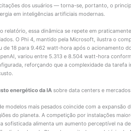
citações dos usuários — torna-se, portanto, o princi
gia em inteligências artificiais modernas.
o relatório, essa dinâmica se repete em praticament
iados. O Phi 4, mantido pela Microsoft, ilustra o co
ou de 18 para 9.462 watt-hora após o acionamento do 
OpenAI, variou entre 5.313 e 8.504 watt-hora confor
figurada, reforçando que a complexidade da tarefa i
custo.
sto energético da IA
sobre data centers e mercados
 de modelos mais pesados coincide com a expansão d
giões do planeta. A competição por instalações maio
ra sofisticada alimenta um aumento perceptível na de