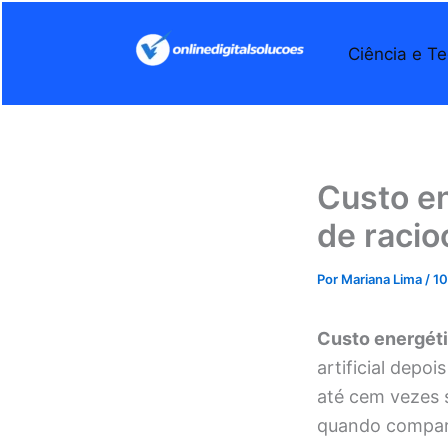
Ir
para
Ciência e Te
o
conteúdo
Custo en
de racio
Por
Mariana Lima
/
10
Custo energéti
artificial dep
até cem vezes 
quando compara