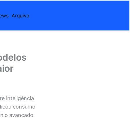
iews
Arquivo
odelos
aior
e inteligência
ndicou consumo
ínio avançado