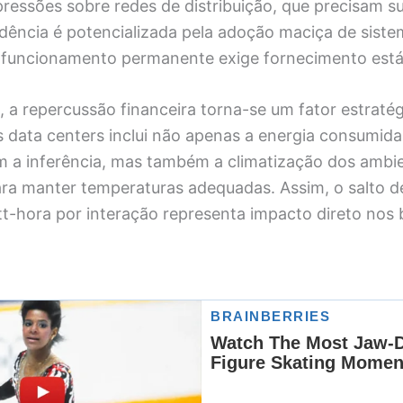
ressões sobre redes de distribuição, que precisam s
ndência é potencializada pela adoção maciça de sist
o funcionamento permanente exige fornecimento estáv
a, a repercussão financeira torna-se um fator estraté
s data centers inclui não apenas a energia consumida
 a inferência, mas também a climatização dos ambie
ra manter temperaturas adequadas. Assim, o salto d
tt-hora por interação representa impacto direto nos