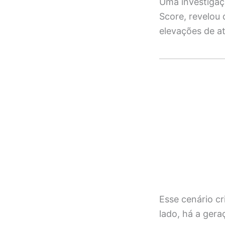
Uma investigaçã
Score, revelou
elevações de at
Esse cenário cr
lado, há a gera