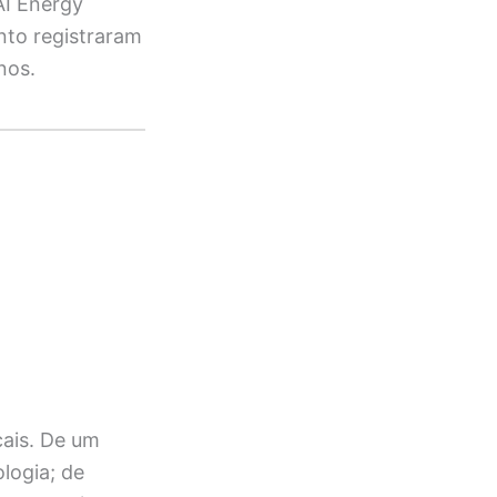
AI Energy
nto registraram
nos.
cais. De um
logia; de