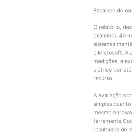
Escalada do
cu
O relatório, de
examinou 40 mod
sistemas manti
e Microsoft. A 
medições, a ex
elétrico por a
recurso.
A avaliação oc
simples quant
mesmo hardware
ferramenta Cod
resultados de m