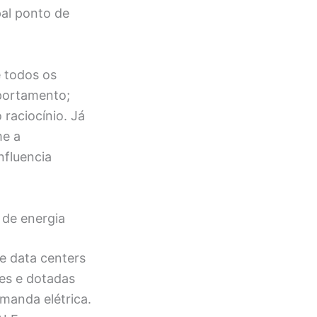
pal ponto de
e todos os
mportamento;
raciocínio. Já
me a
nfluencia
 de energia
e data centers
res e dotadas
manda elétrica.