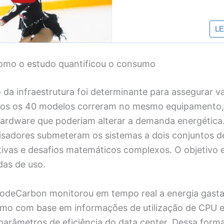
omo o estudo quantificou o consumo
da infraestrutura foi determinante para assegurar v
dos os 40 modelos correram no mesmo equipamento,
hardware que poderiam alterar a demanda energética
isadores submeteram os sistemas a dois conjuntos de
tivas e desafios matemáticos complexos. O objetivo e
das de uso.
odeCarbon monitorou em tempo real a energia gasta
umo com base em informações de utilização de CPU 
arâmetros de eficiência do data center. Dessa forma