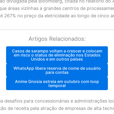
o divulgada pela Bloomberg, citada no relatório do 
 que áreas vizinhas a grandes centros de processame
é 267% no preço da eletricidade ao longo de cinco a
Artigos Relacionados:
Casos de sarampo voltam a crescer e colocam
em risco o status de eliminação nos Estados
Unidos e em outros países
WhatsApp libera reserva de nome de usuário
para contas
Anime Gnosia estreia em outubro com loop
temporal
ia desafios para concessionárias e administrações lo
ção de receita pela atração de empresas de alta tecno