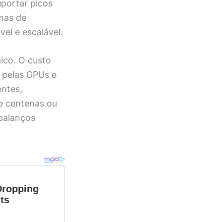
uportar picos
emas de
el e escalável.
gico. O custo
 pelas GPUs e
ntes,
e centenas ou
 balanços