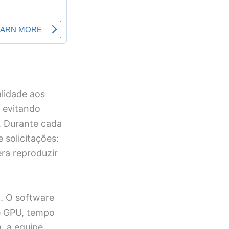
alidade aos
 evitando
. Durante cada
 solicitações:
ra reproduzir
. O software
e GPU, tempo
, a equipe