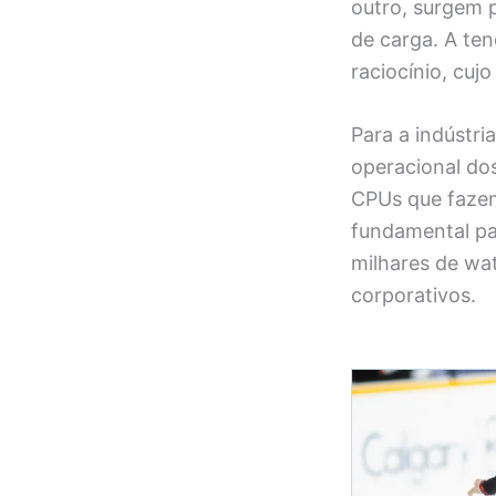
outro, surgem p
de carga. A te
raciocínio, cuj
Para a indústri
operacional do
CPUs que fazem
fundamental pa
milhares de wa
corporativos.