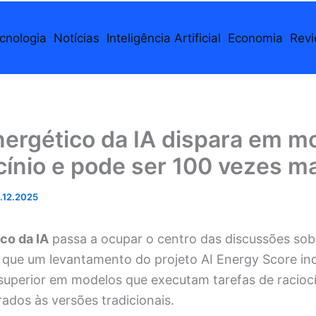
cnologia
Notícias
Inteligência Artificial
Economia
Rev
ergético da IA dispara em m
cínio e pode ser 100 vezes m
.12.2025
co da IA
passa a ocupar o centro das discussões sobr
ois que um levantamento do projeto AI Energy Score i
superior em modelos que executam tarefas de racioc
dos às versões tradicionais.