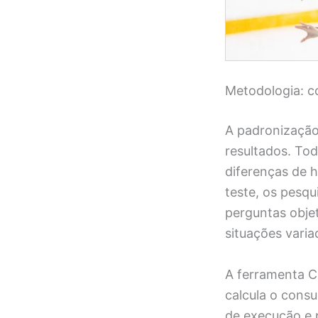
Metodologia: c
A padronização 
resultados. To
diferenças de 
teste, os pesqu
perguntas obje
situações varia
A ferramenta C
calcula o cons
de execução e p