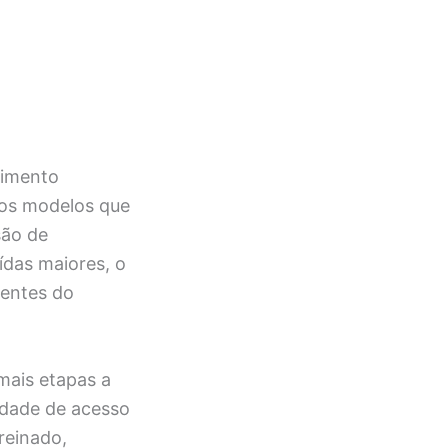
cimento
los modelos que
são de
ídas maiores, o
nentes do
mais etapas a
idade de acesso
reinado,