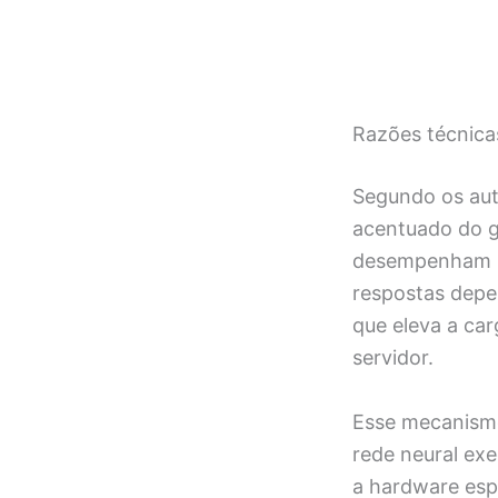
Razões técnica
Segundo os aut
acentuado do g
desempenham ra
respostas depen
que eleva a ca
servidor.
Esse mecanismo
rede neural ex
a hardware espe