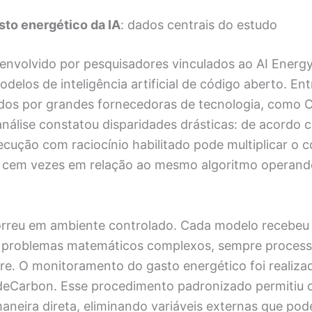
sto energético da IA
: dados centrais do estudo
senvolvido por pesquisadores vinculados ao AI Energ
elos de inteligência artificial de código aberto. En
dos por grandes fornecedoras de tecnologia, como 
análise constatou disparidades drásticas: de acordo 
ecução com raciocínio habilitado pode multiplicar o
té cem vezes em relação ao mesmo algoritmo operan
orreu em ambiente controlado. Cada modelo recebeu
o problemas matemáticos complexos, sempre proces
. O monitoramento do gasto energético foi realiza
eCarbon. Esse procedimento padronizado permitiu
aneira direta, eliminando variáveis externas que pod