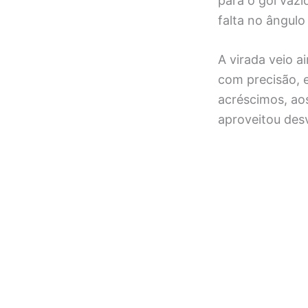
para o gol vaz
falta no ângul
A virada veio 
com precisão, 
acréscimos, aos
aproveitou desv