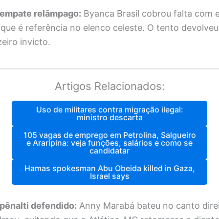
– empate relâmpago:
Byanca Brasil cobrou falta com e
ue é referência no elenco celeste. O tento devolveu
iro invicto.
Artigos Relacionados:
Uso de militares contra migração ilegal:
ministro descarta
105 vagas de emprego em Petrolina, Salgueiro
e Araripina: veja funções, salários e como se
candidatar
Hamas spokesman Abu Obeida killed in Gaza,
Israel says
 pênalti defendido:
Anny Marabá bateu no canto direi