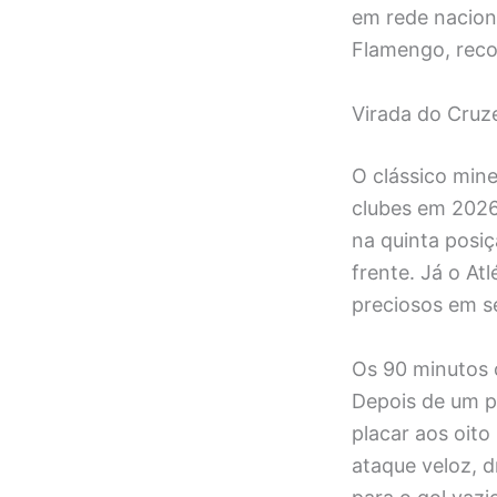
em rede nacion
Flamengo, reco
Virada do Cruz
O clássico mine
clubes em 2026.
na quinta posiç
frente. Já o A
preciosos em s
Os 90 minutos c
Depois de um p
placar aos oit
ataque veloz, d