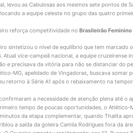
al, levou as Cabulosas aos mesmos sete pontos de S
locando a equipe celeste no grupo das quatro primei
eiro reforça competitividade no
Brasileirão Feminino
iro sintetizou o nível de equilíbrio que tem marcado o
 Atual vice-campeã nacional, a equipe cruzeirense in
ão e precisava da vitória para não se distanciar do p
tlético-MG, apelidado de Vingadoras, buscava somar 
eu retorno à Série A1 após o rebaixamento na tempor
onfirmaram a necessidade de atenção plena até o api
rimeiro tempo de poucas oportunidades, o Atlético-
o minutos da etapa complementar, quando Thalita apr
riblou a saída da goleira Camila Rodrigues fora da á