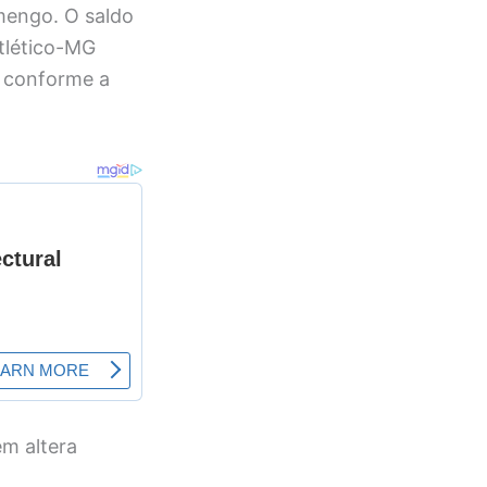
amengo. O saldo
Atlético-MG
s conforme a
ém altera