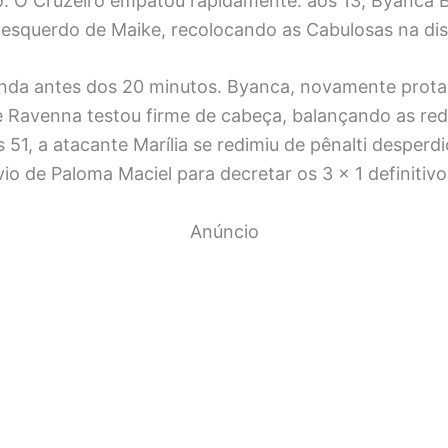
io. O Cruzeiro empatou rapidamente: aos 13, Byanca B
o esquerdo de Maike, recolocando as Cabulosas na dis
ainda antes dos 20 minutos. Byanca, novamente prota
e Ravenna testou firme de cabeça, balançando as red
 51, a atacante Marília se redimiu de pênalti desperd
io de Paloma Maciel para decretar os 3 x 1 definitivo
Anúncio