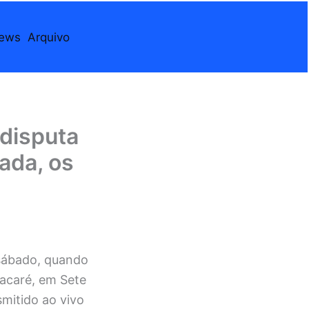
iews
Arquivo
 disputa
rada, os
sábado, quando
Jacaré, em Sete
smitido ao vivo