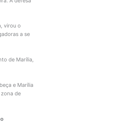
ira. A defesa
, virou o
gadoras a se
to de Marília,
eça e Marília
 zona de
no