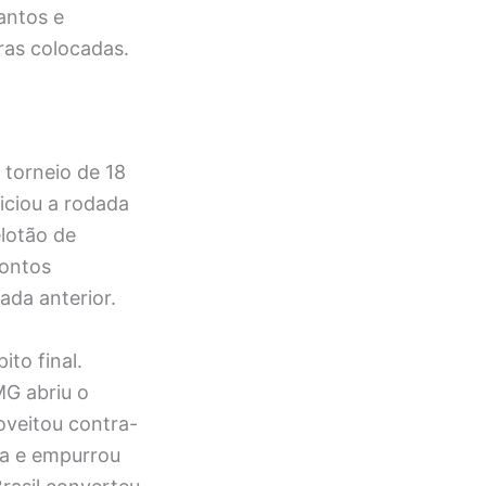
antos e
ras colocadas.
 torneio de 18
iciou a rodada
elotão de
pontos
ada anterior.
to final.
MG abriu o
oveitou contra-
rea e empurrou