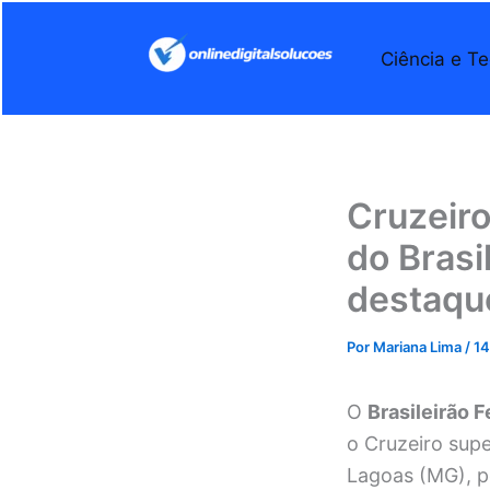
Ir
para
Ciência e Te
o
conteúdo
Cruzeiro
do Brasi
destaque
Por
Mariana Lima
/
14
O
Brasileirão 
o Cruzeiro supe
Lagoas (MG), pe