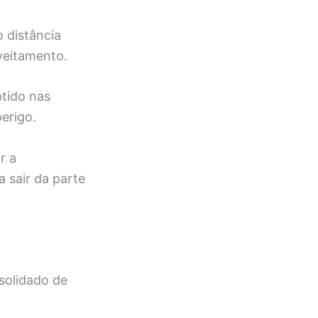
 distância
veitamento.
tido nas
erigo.
r a
 sair da parte
solidado de