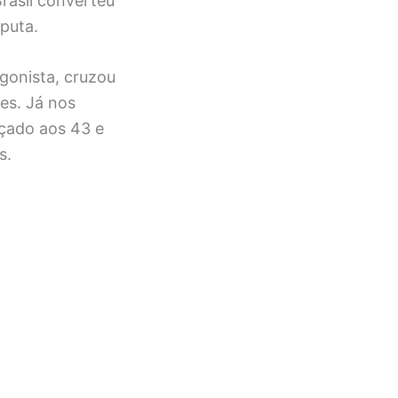
rasil converteu
puta.
gonista, cruzou
es. Já nos
içado aos 43 e
s.