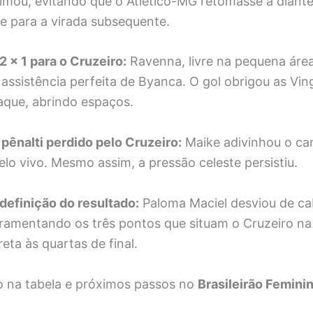
lmou, evitando que o Atlético-MG retomasse a diante
e para a virada subsequente.
 2 x 1 para o Cruzeiro:
Ravenna, livre na pequena área
ssistência perfeita de Byanca. O gol obrigou as Vin
aque, abrindo espaços.
 pênalti perdido pelo Cruzeiro:
Maike adivinhou o can
o vivo. Mesmo assim, a pressão celeste persistiu.
 definição do resultado:
Paloma Maciel desviou de cab
ramentando os três pontos que situam o Cruzeiro na
reta às quartas de final.
 na tabela e próximos passos no
Brasileirão Femini