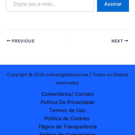
Assinar
seu
e-
mail…
PREVIOUS
NEXT
Copyright © 2026 onlinedigitalsolucoes | Todos os Direitos
reservados
Comentários/ Contato
Política De Privacidade
Termos de Uso
Política de Cookies
Página de Transparência
Política de Comentários