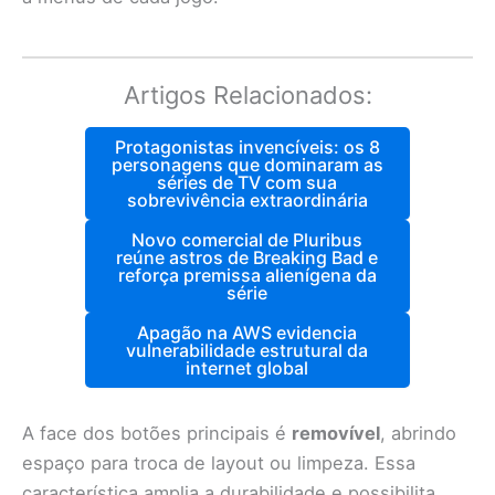
Artigos Relacionados:
Protagonistas invencíveis: os 8
personagens que dominaram as
séries de TV com sua
sobrevivência extraordinária
Novo comercial de Pluribus
reúne astros de Breaking Bad e
reforça premissa alienígena da
série
Apagão na AWS evidencia
vulnerabilidade estrutural da
internet global
A face dos botões principais é
removível
, abrindo
espaço para troca de layout ou limpeza. Essa
característica amplia a durabilidade e possibilita