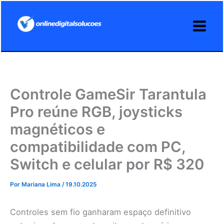
Ir
para
o
conteúdo
Controle GameSir Tarantula
Pro reúne RGB, joysticks
magnéticos e
compatibilidade com PC,
Switch e celular por R$ 320
Por
Mariana Lima
/
19.10.2025
Controles sem fio ganharam espaço definitivo