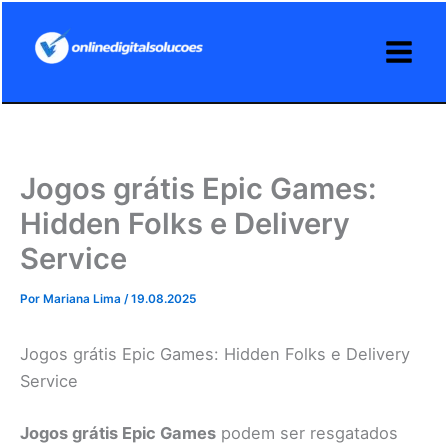
Ir
para
o
conteúdo
Jogos grátis Epic Games:
Hidden Folks e Delivery
Service
Por
Mariana Lima
/
19.08.2025
Jogos grátis Epic Games: Hidden Folks e Delivery
Service
Jogos grátis Epic Games
podem ser resgatados