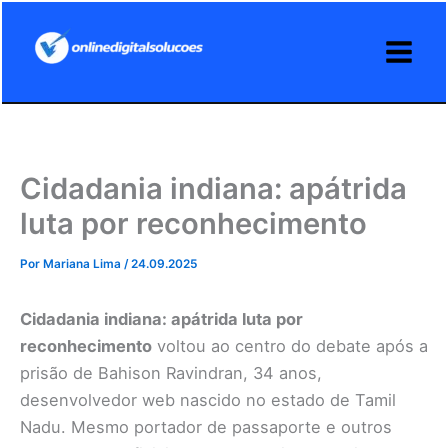
Ir
para
o
conteúdo
Cidadania indiana: apátrida
luta por reconhecimento
Por
Mariana Lima
/
24.09.2025
Cidadania indiana: apátrida luta por
reconhecimento
voltou ao centro do debate após a
prisão de Bahison Ravindran, 34 anos,
desenvolvedor web nascido no estado de Tamil
Nadu. Mesmo portador de passaporte e outros