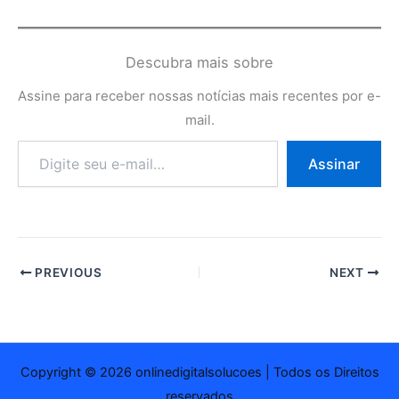
Descubra mais sobre
Assine para receber nossas notícias mais recentes por e-
mail.
Digite
Assinar
seu
e-
mail…
PREVIOUS
NEXT
Copyright © 2026 onlinedigitalsolucoes | Todos os Direitos
reservados