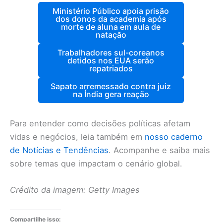
Ministério Público apoia prisão
dos donos da academia após
morte de aluna em aula de
natação
Trabalhadores sul-coreanos
detidos nos EUA serão
repatriados
Sapato arremessado contra juiz
na Índia gera reação
Para entender como decisões políticas afetam
vidas e negócios, leia também em
nosso caderno
de Notícias e Tendências
. Acompanhe e saiba mais
sobre temas que impactam o cenário global.
Crédito da imagem: Getty Images
Compartilhe isso: