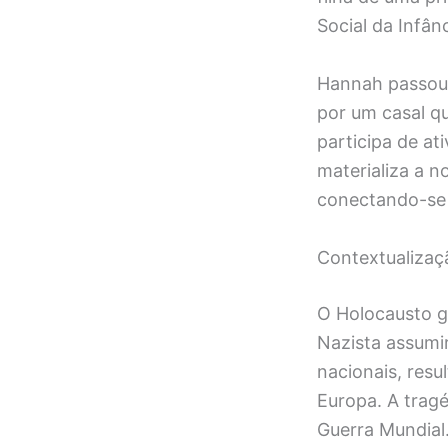
Social da Infân
Hannah passou 
por um casal qu
participa de a
materializa a no
conectando-se a
Contextualizaç
O Holocausto g
Nazista assumi
nacionais, resu
Europa. A trag
Guerra Mundial