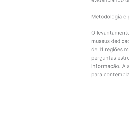
evidenciando um
Metodologia e 
O levantamento 
museus dedicad
de 11 regiões 
perguntas estr
informação. A 
para contemplar