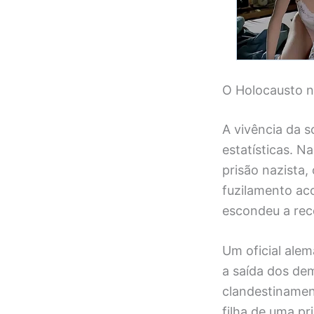
O Holocausto n
A vivência da s
estatísticas. 
prisão nazista,
fuzilamento ac
escondeu a rec
Um oficial alem
a saída dos dem
clandestinament
filha de uma pr