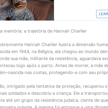
a memória: a trajetória de Hannah Charlier
obrevivente Hannah Charlier ilustra a dimensão huma
Nascida em 1944, na Bélgica, ela chegou ao mundo de
 onde sua mãe, militante da resistência, aguardava e
onteceu logo após o parto. Antes de morrer, a mãe 
ém-nascida nas costas, protegendo-a com seu própr
ão, intrigado pela tentativa de proteção, recuperou 
ais soldados e descobriu a criança. Ele a transporto
e até um grupo da resistência judaica, ciente de que
isioneira grávida. A menina foi entregue a uma dirige