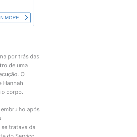
na por trás das
ntro de uma
xecução. O
de Hannah
io corpo.
o embrulho após
u
 se tratava da
nte do Serviço