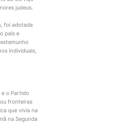
enores judeus.
, foi adotada
o país e
 testemunho
nos individuais,
 e o Partido
ou fronteiras
ca que vivia na
emã na Segunda