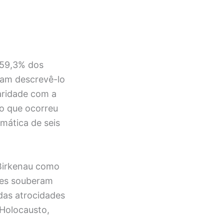
 59,3% dos
ram descrevê-lo
aridade com a
o que ocorreu
mática de seis
Birkenau como
tes souberam
 das atrocidades
 Holocausto,