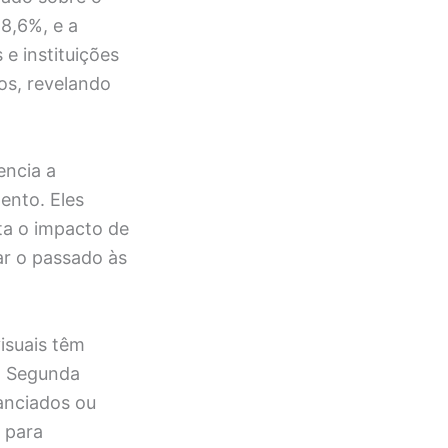
18,6%, e a
e instituições
os, revelando
encia a
ento. Eles
ta o impacto de
ar o passado às
isuais têm
na Segunda
anciados ou
 para