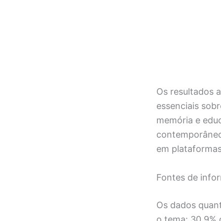
Os resultados 
essenciais sobr
memória e edu
contemporâneos
em plataformas 
Fontes de info
Os dados quant
o tema: 30,9% 