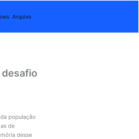
iews
Arquivo
 desafio
 da população
nas de
emória desse