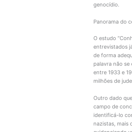
genocídio.
Panorama do co
O estudo “Conh
entrevistados 
de forma adequ
palavra não se
entre 1933 e 1
milhões de jud
Outro dado qu
campo de conce
identificá-lo c
nazistas, mais 