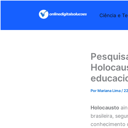
Ir
para
Ciência e Te
o
conteúdo
Pesquis
Holocaus
educaci
Por
Mariana Lima
/
22
Holocausto
ain
brasileira, se
conhecimento q