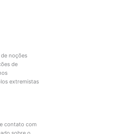
 de noções
ções de
nos
los extremistas
 de contato com
zado sobre o