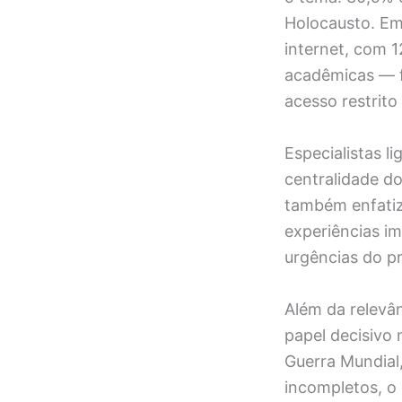
Holocausto. Em 
internet, com 1
acadêmicas — f
acesso restrit
Especialistas l
centralidade d
também enfatiz
experiências im
urgências do p
Além da relevân
papel decisivo 
Guerra Mundial
incompletos, o