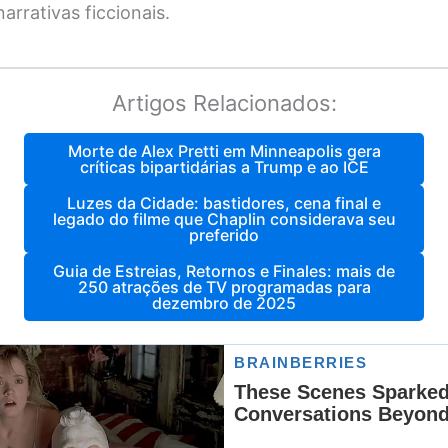
arrativas ficcionais.
Artigos Relacionados:
Morte de Alex Pretti em Minneapolis gera
críticas bipartidárias a Trump e ao ICE
Luzes da Cidade: bastidores, cena final e
legado do filme que Chaplin considerava seu
preferido
Guia de Estreias, Retornos e Finales: mais de
250 atrações de TV programadas para
dezembro de 2025