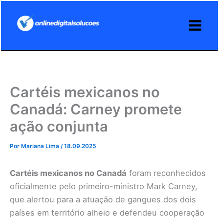
Ir
para
o
conteúdo
Cartéis mexicanos no
Canadá: Carney promete
ação conjunta
Por
Mariana Lima
/
18.09.2025
Cartéis mexicanos no Canadá
foram reconhecidos
oficialmente pelo primeiro-ministro Mark Carney,
que alertou para a atuação de gangues dos dois
países em território alheio e defendeu cooperação