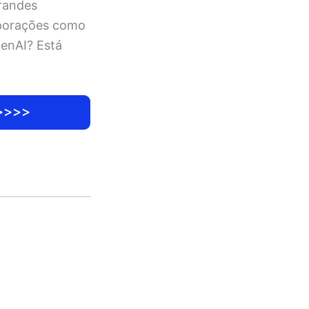
grandes
rporações como
penAI? Está
>>>>