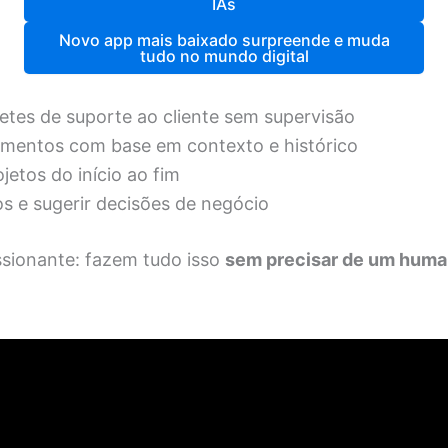
IAs
Novo app mais baixado surpreende e muda
tudo no mundo digital
uetes de suporte ao cliente sem supervisão
mentos com base em contexto e histórico
jetos do início ao fim
os e sugerir decisões de negócio
ssionante: fazem tudo isso
sem precisar de um huma