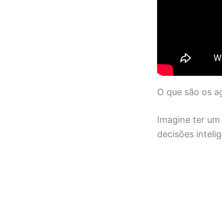
O que são os ag
Imagine ter um
decisões inteli