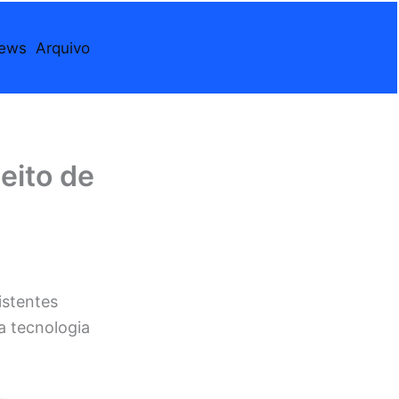
iews
Arquivo
eito de
istentes
 tecnologia