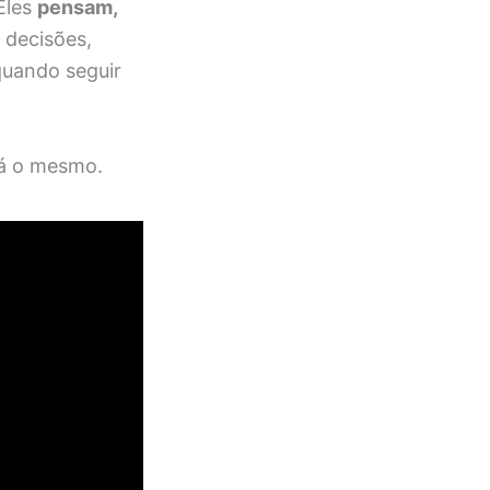
Eles
pensam,
 decisões,
quando seguir
rá o mesmo.