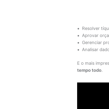
Resolver tíq
Aprovar orça
Gerenciar pro
Analisar dad
E o mais impre
tempo todo
.