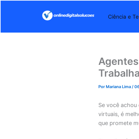
Ir
para
Ciência e Te
o
conteúdo
Agentes 
Trabalha
Por
Mariana Lima
/
06
Se você achou q
virtuais, é mel
que promete mu