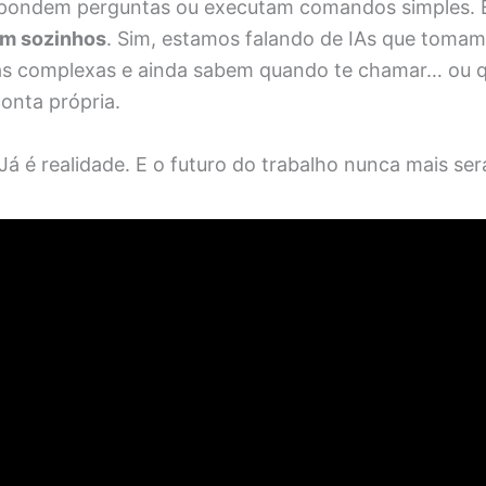
spondem perguntas ou executam comandos simples. 
em sozinhos
. Sim, estamos falando de IAs que tomam
as complexas e ainda sabem quando te chamar… ou 
onta própria.
Já é realidade. E o futuro do trabalho nunca mais se