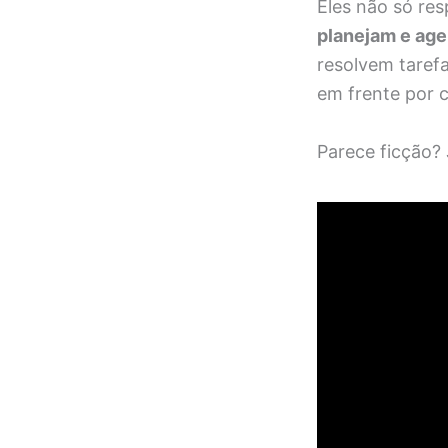
Eles não só re
planejam e ag
resolvem taref
em frente por c
Parece ficção? 