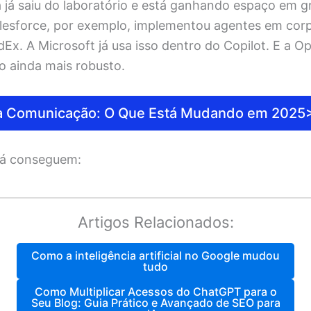
a já saiu do laboratório e está ganhando espaço em 
lesforce, por exemplo, implementou agentes em co
Ex. A Microsoft já usa isso dentro do Copilot. E a O
o ainda mais robusto.
na Comunicação: O Que Está Mudando em 2025
já conseguem:
Artigos Relacionados:
Como a inteligência artificial no Google mudou
tudo
Como Multiplicar Acessos do ChatGPT para o
Seu Blog: Guia Prático e Avançado de SEO para