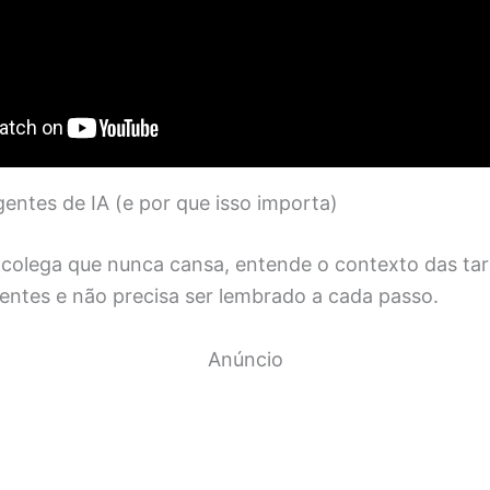
entes de IA (e por que isso importa)
 colega que nunca cansa, entende o contexto das tar
gentes e não precisa ser lembrado a cada passo.
Anúncio