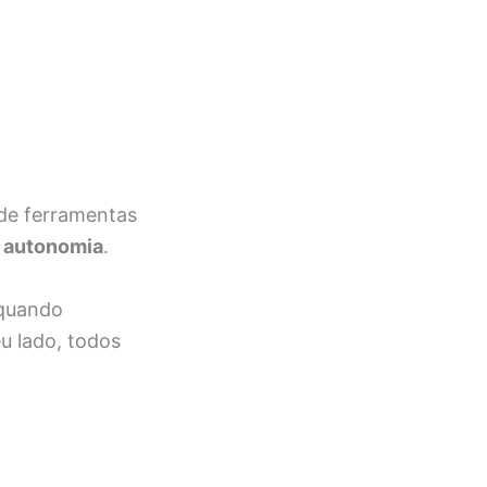
de ferramentas
 autonomia
.
 quando
eu lado, todos