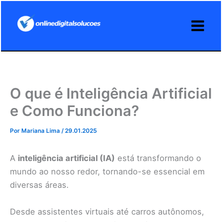
Ir
para
o
conteúdo
O que é Inteligência Artificial
e Como Funciona?
Por
Mariana Lima
/
29.01.2025
A
inteligência artificial (IA)
está transformando o
mundo ao nosso redor, tornando-se essencial em
diversas áreas.
Desde assistentes virtuais até carros autônomos,