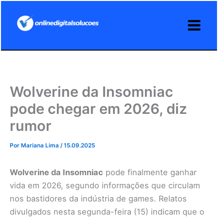
Ir
para
o
conteúdo
Wolverine da Insomniac
pode chegar em 2026, diz
rumor
Por
Mariana Lima
/
15.09.2025
Wolverine da Insomniac
pode finalmente ganhar
vida em 2026, segundo informações que circulam
nos bastidores da indústria de games. Relatos
divulgados nesta segunda-feira (15) indicam que o