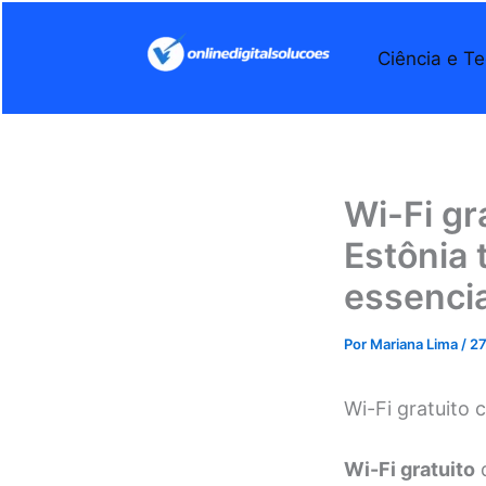
Ir
para
Ciência e Te
o
conteúdo
Wi-Fi gr
Estônia
essencia
Por
Mariana Lima
/
27
Wi-Fi gratuito 
Wi-Fi gratuito
d