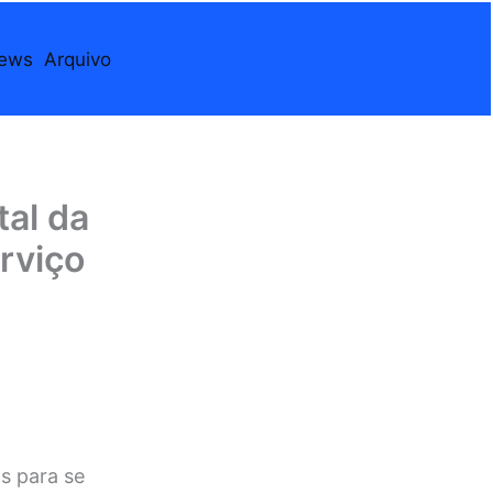
iews
Arquivo
tal da
rviço
s para se