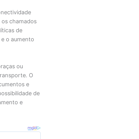
onectividade
 e os chamados
íticas de
l e o aumento
praças ou
transporte. O
ocumentos e
possibilidade de
jamento e