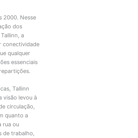
os 2000. Nesse
zação dos
Tallinn, a
ar conectividade
que qualquer
ões essenciais
repartições.
cas, Tallinn
a visão levou à
e circulação,
m quanto a
a rua ou
s de trabalho,