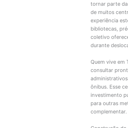
tornar parte da
de muitos cent
experiência est
bibliotecas, pr
coletivo ofere
durante desloc
Quem vive em T
consultar pront
administrativo
ônibus. Esse c
investimento pú
para outras me
complementar.