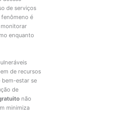
so de serviços
 o fenômeno é
 monitorar
esmo enquanto
ulneráveis
õem de recursos
e bem-estar se
ução de
gratuito
não
ém minimiza