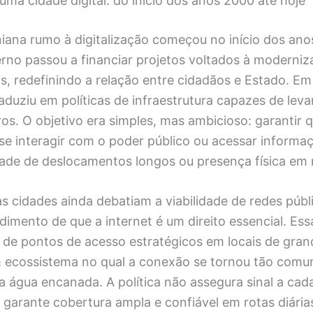
ma cidade digital: do início dos anos 2000 até hoje
niana rumo à digitalização começou no início dos an
erno passou a financiar projetos voltados à moderni
is, redefinindo a relação entre cidadãos e Estado. Em 
raduziu em políticas de infraestrutura capazes de lev
ros. O objetivo era simples, mas ambicioso: garantir 
e interagir com o poder público ou acessar informaç
ade de deslocamentos longos ou presença física em 
 cidades ainda debatiam a viabilidade de redes públi
imento de que a internet é um direito essencial. Ess
de pontos de acesso estratégicos em locais de grand
 ecossistema no qual a conexão se tornou tão comu
 a água encanada. A política não assegura sinal a cad
 garante cobertura ampla e confiável em rotas diária