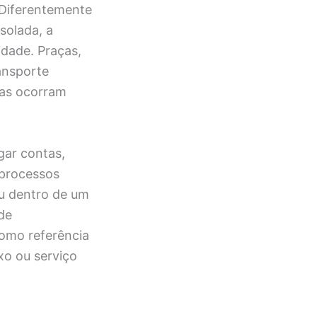
. Diferentemente
solada, a
idade. Praças,
ansporte
nas ocorram
gar contas,
 processos
ou dentro de um
de
como referência
xo ou serviço