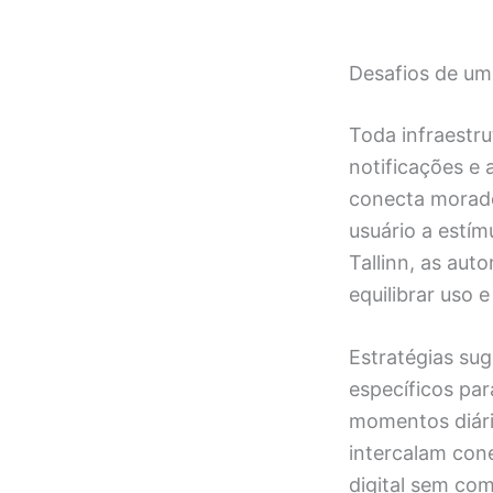
Desafios de u
Toda infraestru
notificações e
conecta morado
usuário a estí
Tallinn, as au
equilibrar uso 
Estratégias sug
específicos para
momentos diári
intercalam con
digital sem co