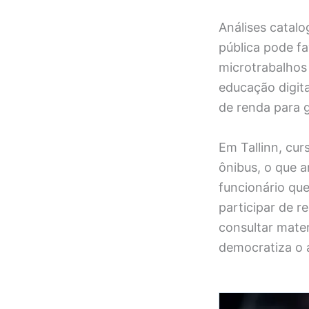
Análises catal
pública pode f
microtrabalhos 
educação digita
de renda para 
Em Tallinn, cur
ônibus, o que a
funcionário que
participar de r
consultar mater
democratiza o 