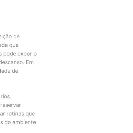
sição de
ede que
s pode expor o
 descanso. Em
dade de
rios
 reservar
ar rotinas que
ns do ambiente