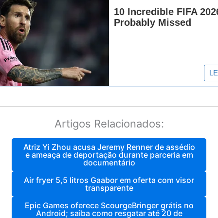
Artigos Relacionados:
Atriz Yi Zhou acusa Jeremy Renner de assédio
e ameaça de deportação durante parceria em
documentário
Air fryer 5,5 litros Gaabor em oferta com visor
transparente
Epic Games oferece ScourgeBringer grátis no
Android; saiba como resgatar até 20 de