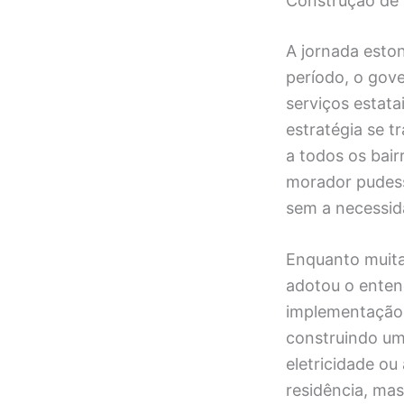
Construção de u
A jornada esto
período, o gov
serviços estata
estratégia se t
a todos os bair
morador pudess
sem a necessid
Enquanto muitas
adotou o entend
implementação 
construindo um
eletricidade ou
residência, mas