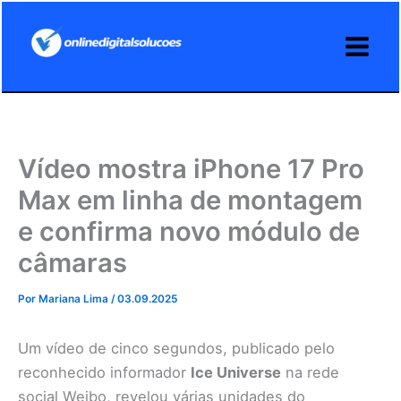
Ir
para
o
conteúdo
Vídeo mostra iPhone 17 Pro
Max em linha de montagem
e confirma novo módulo de
câmaras
Por
Mariana Lima
/
03.09.2025
Um vídeo de cinco segundos, publicado pelo
reconhecido informador
Ice Universe
na rede
social Weibo, revelou várias unidades do