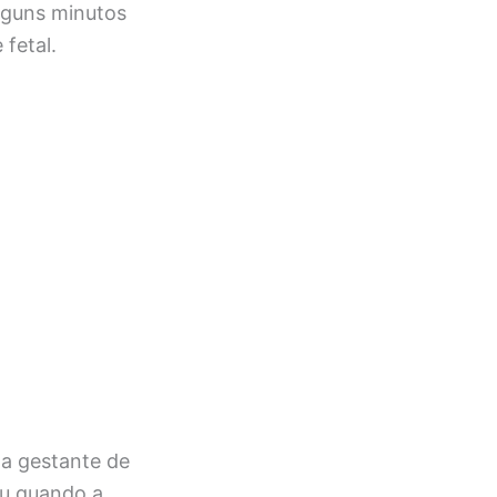
alguns minutos
fetal.
a gestante de
ou quando a