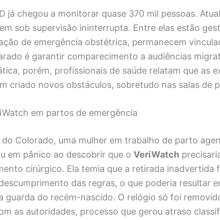
 já chegou a monitorar quase 370 mil pessoas. Atua
em sob supervisão ininterrupta. Entre elas estão ges
ção de emergência obstétrica, permanecem vinculad
arado é garantir comparecimento a audiências migrató
tica, porém, profissionais de saúde relatam que as e
m criado novos obstáculos, sobretudo nas salas de p
iWatch em partos de emergência
 do Colorado, uma mulher em trabalho de parto age
ou em pânico ao descobrir que o
VeriWatch
precisaria
ento cirúrgico. Ela temia que a retirada inadvertida
descumprimento das regras, o que poderia resultar 
a guarda do recém-nascido. O relógio só foi removid
m as autoridades, processo que gerou atraso classif