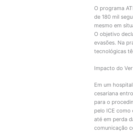
O programa ATD
de 180 mil segu
mesmo em situa
O objetivo decl
evasões. Na prá
tecnológicas tê
Impacto do Ver
Em um hospital
cesariana entr
para o procedim
pelo ICE como 
até em perda d
comunicação co