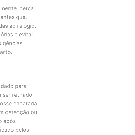
lmente, cerca
tantes que,
as ao relógio.
rias e evitar
xigências
arto.
ndado para
 ser retirado
 fosse encarada
em detenção ou
o após
icado pelos