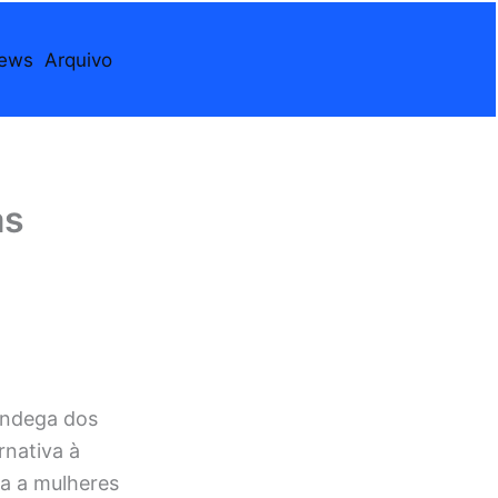
iews
Arquivo
as
ândega dos
rnativa à
a a mulheres