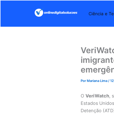
Ir
para
Ciência e Te
o
conteúdo
VeriWat
imigrant
emergên
Por
Mariana Lima
/
12
O
VeriWatch
, 
Estados Unidos 
Detenção (ATD)