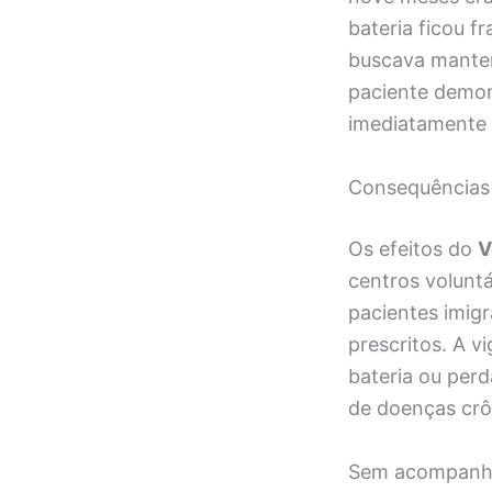
bateria ficou 
buscava manter 
paciente demon
imediatamente 
Consequências 
Os efeitos do
V
centros volunt
pacientes imig
prescritos. A v
bateria ou per
de doenças crô
Sem acompanham