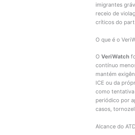
imigrantes gráv
receio de viol
críticos do part
O que é o Veri
O
VeriWatch
fo
contínuo menos 
mantém exigênc
ICE ou da própr
como tentativa
periódico por a
casos, tornozel
Alcance do ATD