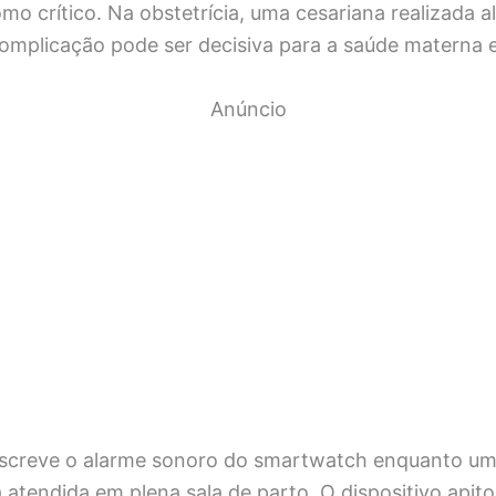
omo crítico. Na obstetrícia, uma cesariana realizada 
omplicação pode ser decisiva para a saúde materna e 
Anúncio
escreve o alarme sonoro do smartwatch enquanto um
atendida em plena sala de parto. O dispositivo apit