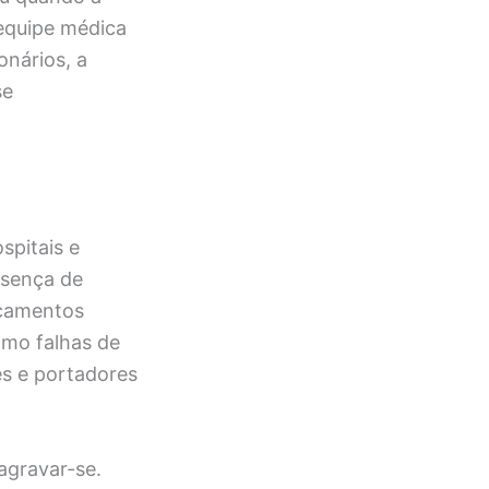
 equipe médica
onários, a
se
spitais e
esença de
icamentos
como falhas de
es e portadores
gravar-se.