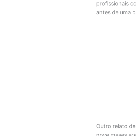
profissionais c
antes de uma c
Outro relato d
nove meses era 