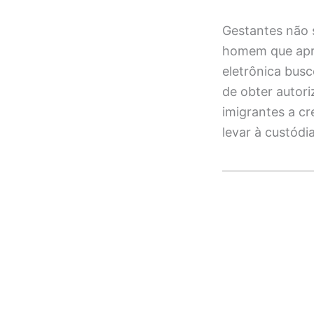
Gestantes não s
homem que apre
eletrônica bus
de obter autor
imigrantes a c
levar à custódi