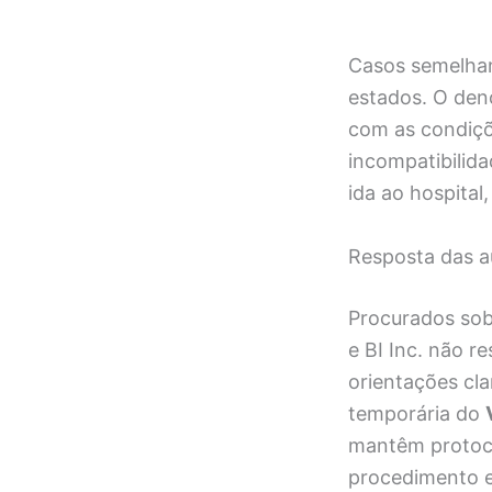
Casos semelhan
estados. O den
com as condiçõe
incompatibilida
ida ao hospital
Resposta das a
Procurados sobr
e BI Inc. não 
orientações cl
temporária do
mantêm protoco
procedimento e