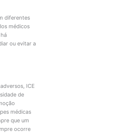
m diferentes
olos médicos
 há
iar ou evitar a
 adversos, ICE
ssidade de
emoção
ipes médicas
mpre que um
empre ocorre