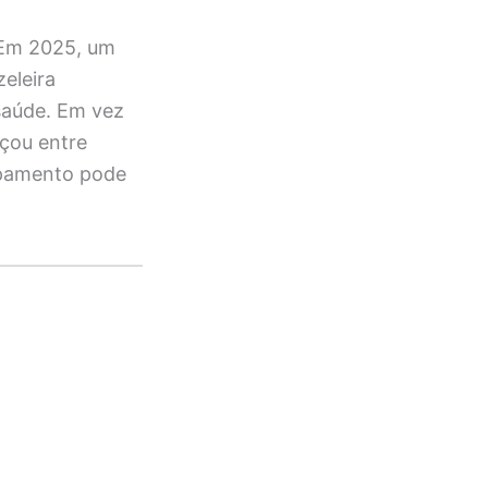
. Em 2025, um
eleira
saúde. Em vez
rçou entre
uipamento pode