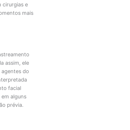
 cirurgias e
momentos mais
rastreamento
da assim, ele
r agentes do
nterpretada
to facial
, em alguns
ão prévia.