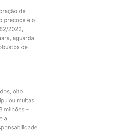
loração de
o precoce e o
682/2022,
ara, aguarda
robustos de
dos, oito
ipulou multas
3 milhões –
e a
sponsabilidade