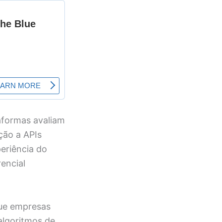
taformas avaliam
ção a APIs
eriência do
rencial
que empresas
algoritmos de