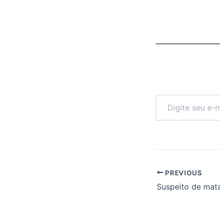
Digite
seu
e-
mail…
PREVIOUS