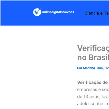
Ir
para
Ciência e Te
o
conteúdo
Verifica
no Brasi
Por
Mariana Lima
/
12
Verificação de 
empresas e soci
de 13 anos, lev
adolescentes m