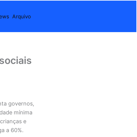
iews
Arquivo
sociais
ta governos,
 idade mínima
crianças e
ga a 60%.