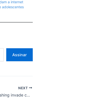
dam a internet
e adolescentes
Assinar
NEXT
Campanha de phishing invade contas Google e Microsoft