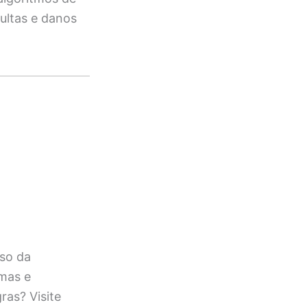
multas e danos
sso da
rmas e
as? Visite