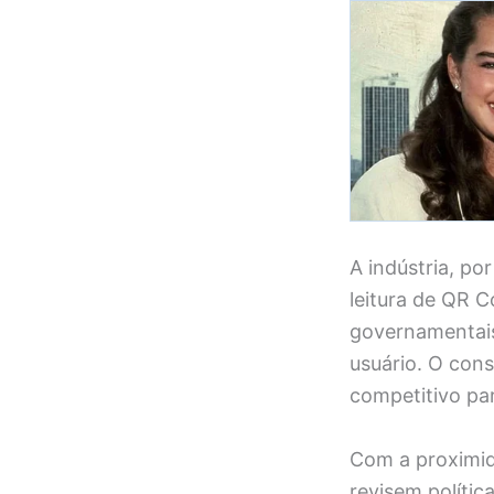
A indústria, po
leitura de QR 
governamentais
usuário. O cons
competitivo par
Com a proximid
revisem políti