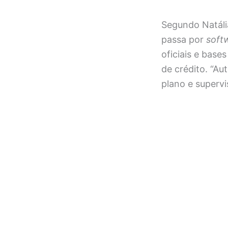
Segundo Natália
passa por
soft
oficiais e bas
de crédito. “Au
plano e superv