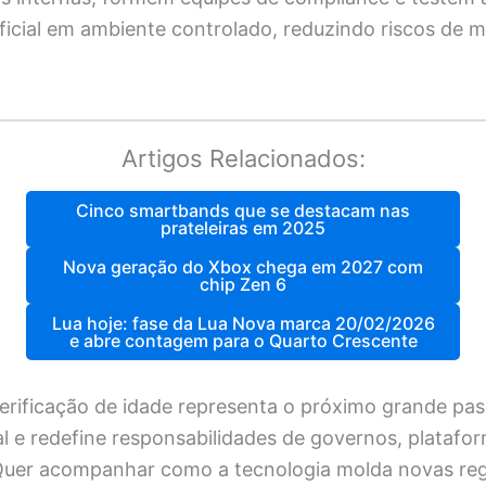
tificial em ambiente controlado, reduzindo riscos de 
Artigos Relacionados:
Cinco smartbands que se destacam nas
prateleiras em 2025
Nova geração do Xbox chega em 2027 com
chip Zen 6
Lua hoje: fase da Lua Nova marca 20/02/2026
e abre contagem para o Quarto Crescente
erificação de idade representa o próximo grande pa
al e redefine responsabilidades de governos, platafo
Quer acompanhar como a tecnologia molda novas regr