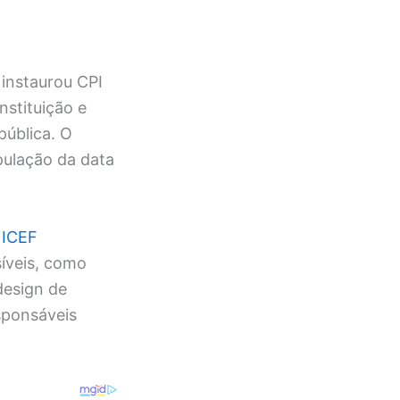
 instaurou CPI
nstituição e
ública. O
pulação da data
ICEF
síveis, como
design de
sponsáveis