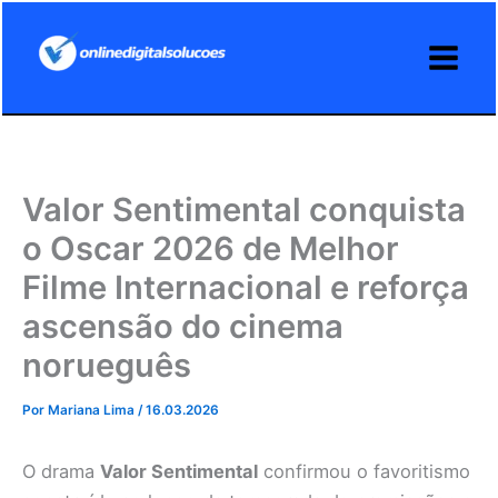
Ir
para
o
conteúdo
Valor Sentimental conquista
o Oscar 2026 de Melhor
Filme Internacional e reforça
ascensão do cinema
norueguês
Por
Mariana Lima
/
16.03.2026
O drama
Valor Sentimental
confirmou o favoritismo