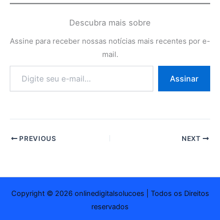
Descubra mais sobre
Assine para receber nossas notícias mais recentes por e-
mail.
Digite
Assinar
seu
e-
mail…
PREVIOUS
NEXT
Copyright © 2026 onlinedigitalsolucoes | Todos os Direitos
reservados