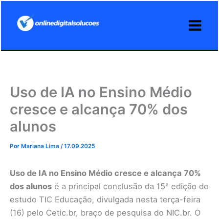
Ir
para
o
conteúdo
Uso de IA no Ensino Médio
cresce e alcança 70% dos
alunos
Por
Mariana Lima
/
17.09.2025
Uso de IA no Ensino Médio cresce e alcança 70%
dos alunos
é a principal conclusão da 15ª edição do
estudo TIC Educação, divulgada nesta terça-feira
(16) pelo Cetic.br, braço de pesquisa do NIC.br. O