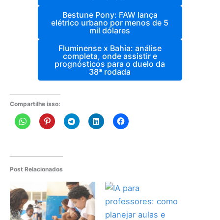
Bestune Pony: FAW lança
elétrico urbano por menos de 5
mil dólares
Fluminense x Bahia: análise
completa, onde assistir e
prognósticos para o duelo da
38ª rodada
Compartilhe isso:
Post Relacionados