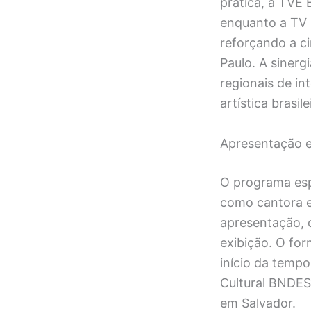
prática, a TVE 
enquanto a TV B
reforçando a ci
Paulo. A siner
regionais de in
artística brasile
Apresentação e
O programa esp
como cantora e 
apresentação, 
exibição. O fo
início da temp
Cultural BNDES
em Salvador.