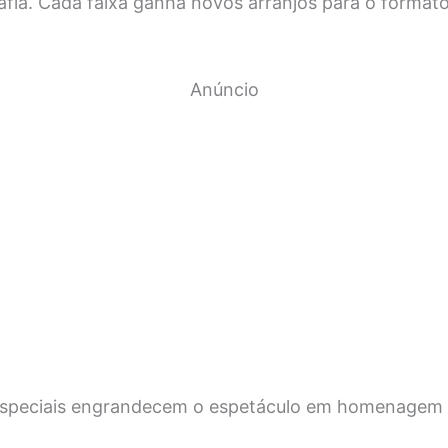
afia. Cada faixa ganha novos arranjos para o formato
Anúncio
especiais engrandecem o espetáculo em homenagem 