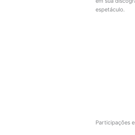
em sua discogr
espetáculo.
Participações 