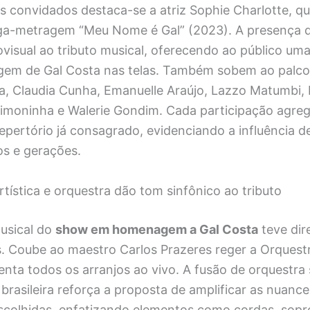
as convidados destaca-se a atriz Sophie Charlotte, qu
ga-metragem “Meu Nome é Gal” (2023). A presença d
visual ao tributo musical, oferecendo ao público uma
gem de Gal Costa nas telas. Também sobem ao palco
na, Claudia Cunha, Emanuelle Araújo, Lazzo Matumbi, L
Simoninha e Walerie Gondim. Cada participação agreg
epertório já consagrado, evidenciando a influência d
los e gerações.
ística e orquestra dão tom sinfônico ao tributo
usical do
show em homenagem a Gal Costa
teve dir
 Coube ao maestro Carlos Prazeres reger a Orquestr
enta todos os arranjos ao vivo. A fusão de orquestra
brasileira reforça a proposta de amplificar as nuanc
colhidas, enfatizando elementos como cordas, sopr