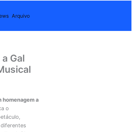
iews
Arquivo
a Gal
Musical
m homenagem a
ca o
etáculo,
 diferentes