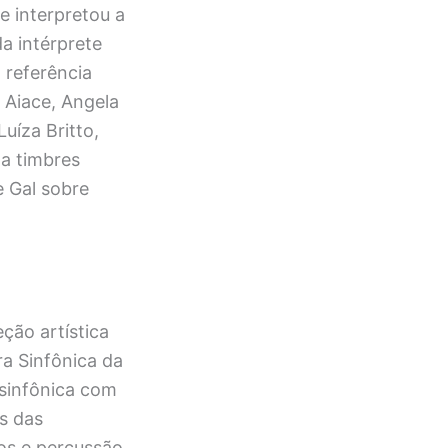
e interpretou a
a intérprete
 referência
 Aiace, Angela
uíza Britto,
a timbres
e Gal sobre
eção artística
a Sinfônica da
 sinfônica com
es das
os e percussão