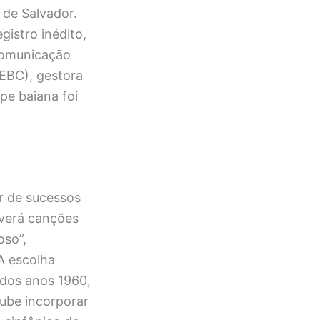
 de Salvador.
gistro inédito,
Comunicação
(EBC), gestora
pe baiana foi
ir de sucessos
iverá canções
oso”,
 A escolha
 dos anos 1960,
oube incorporar