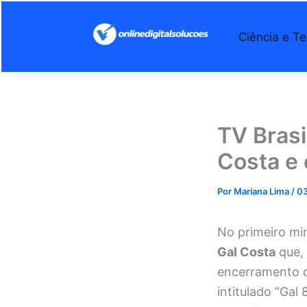
Ir
para
Ciência e Te
o
conteúdo
TV Bras
Costa e
Por
Mariana Lima
/
03
No primeiro min
Gal Costa
que, 
encerramento d
intitulado “Gal