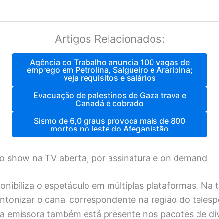
Artigos Relacionados:
Agência do Trabalho anuncia 100 vagas de
emprego em Petrolina, Salgueiro e Araripina;
veja requisitos e salários
Evacuação de palestinos de Gaza trava e
Canadá é cobrado
Sismo de 6,0 graus provoca mais de 800
mortos no leste do Afeganistão
ao show na TV aberta, por assinatura e on demand
ponibiliza o espetáculo em múltiplas plataformas. Na t
intonizar o canal correspondente na região do teles
, a emissora também está presente nos pacotes de di