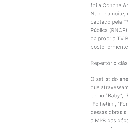
foi a Concha Ac
Naquela noite, 
captado pela T
Pública (RNCP)
da própria TV B
posteriormente 
Repertório clás
O setlist do
sh
que atravessam 
como “Baby”, “Ba
“Folhetim”, “Fo
dessas obras si
a MPB das décad