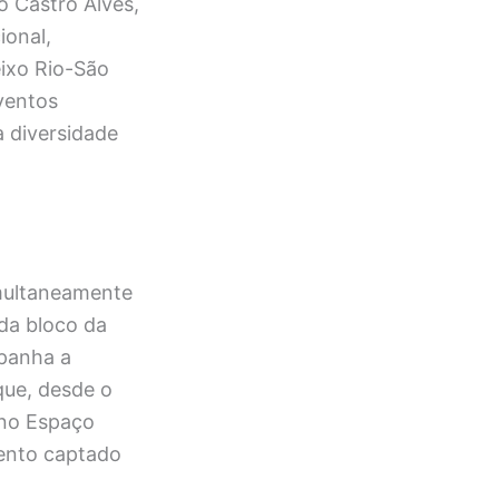
o Castro Alves,
ional,
eixo Rio-São
ventos
à diversidade
imultaneamente
ada bloco da
panha a
que, desde o
 no Espaço
vento captado