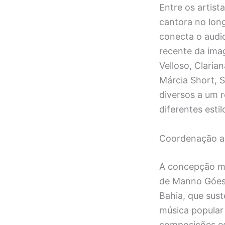
Entre os artist
cantora no lon
conecta o audio
recente da ima
Velloso, Claria
Márcia Short, 
diversos a um r
diferentes esti
Coordenação art
A concepção m
de Manno Góes.
Bahia, que sust
música popular 
composições es