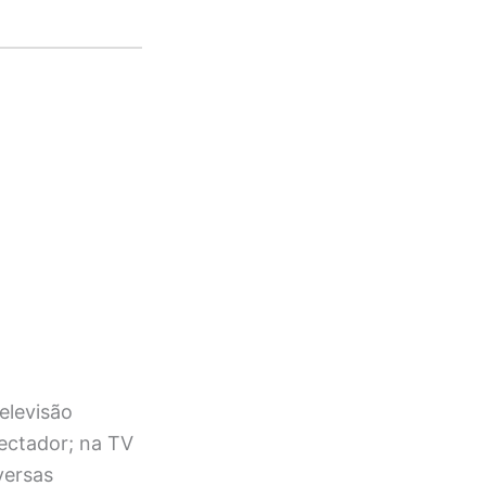
elevisão
pectador; na TV
versas