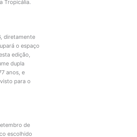
 Tropicália.
6, diretamente
ocupará o espaço
esta edição,
sume dupla
77 anos, e
visto para o
setembro de
lco escolhido